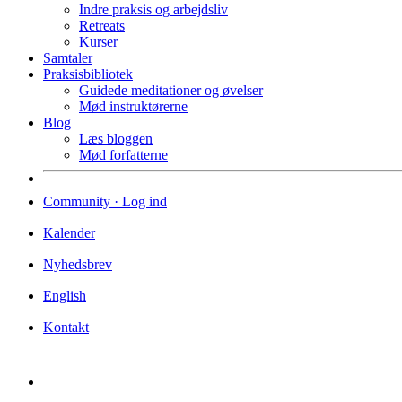
Indre praksis og arbejdsliv
Retreats
Kurser
Samtaler
Praksisbibliotek
Guidede meditationer og øvelser
Mød instruktørerne
Blog
Læs bloggen
Mød forfatterne
Community · Log ind
Kalender
Nyhedsbrev
English
Kontakt