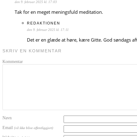
den 9. februar 2025 kl. 17:03
Tak for en meget meningsfuld meditation.
REDAKTIONEN
den 9. februar 2025 kl. 17:11
Det er en glæde at høre, kære Gitte. God søndags afte
SKRIV EN KOMMENTAR
Kommentar
Navn
Email
(vil ikke blive offentliggjort)