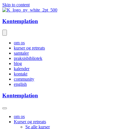
Skip to content
Kontemplation
om os
kurser og retreats
samtaler
praksisbibliotek
blog
kalender
kontakt
community
english
Kontemplation
om os
Kurser og retreats
Se alle kurser