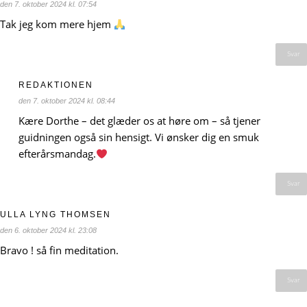
den 7. oktober 2024 kl. 07:54
Tak jeg kom mere hjem
Svar
REDAKTIONEN
den 7. oktober 2024 kl. 08:44
Kære Dorthe – det glæder os at høre om – så tjener
guidningen også sin hensigt. Vi ønsker dig en smuk
efterårsmandag.
Svar
ULLA LYNG THOMSEN
den 6. oktober 2024 kl. 23:08
Bravo ! så fin meditation.
Svar