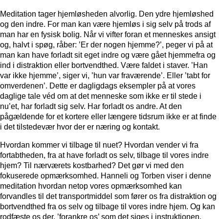
Meditation tager hjemløsheden alvorlig. Den ydre hjemløshed
og den indre. For man kan være hjemløs i sig selv på trods af
man har en fysisk bolig. Når vi vifter foran et menneskes ansigt
og, halvt i spøg, råber: ’Er der nogen hjemme?’, peger vi på at
man kan have forladt sit eget indre og være gået hjemmefra og
ind i distraktion eller bortvendthed. Være faldet i staver. ’Han
var ikke hjemme’, siger vi, ’hun var fraværende’. Eller ’tabt for
omverdenen’. Dette er dagligdags eksempler på at vores
daglige tale véd om at det menneske som ikke er til stede i
nu’et, har forladt sig selv. Har forladt os andre. At den
pågældende for et kortere eller længere tidsrum ikke er at finde
i det tilstedevær hvor der er næring og kontakt.
Hvordan kommer vi tilbage til nuet? Hvordan vender vi fra
fortabtheden, fra at have forladt os selv, tilbage til vores indre
hjem? Til nærværets kostbarhed? Det gør vi med den
fokuserede opmærksomhed. Hanneli og Torben viser i denne
meditation hvordan netop vores opmærksomhed kan
forvandles til det transportmiddel som fører os fra distraktion og
bortvendthed fra os selv og tilbage til vores indre hjem. Og kan
rodfæste os der, ’forankre os’ som det siges i instruktionen.