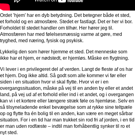
Ordet ’hjem’ har en dyb betydning. Det betegner både et sted,
et forhold og en atmosfære. Stedet er fastlagt. Det er her vi bor.
Forholdet til stedet handler om tilhør. Her hører jeg til.
Atmosfæren har med følelsesmæssig varme at gøre, med
tryghed, med næring, fysisk og psykisk.
Lykkelig den som hører hjemme et sted. Det menneske som
ikke har et hjem, er nødstedt, er hjemløs. Måske en flygtning.
Vi lever i en privilegeret del af verden. Langt de fleste af os har
et hjem. Dog ikke altid. Så godt som alle kommer vi før eller
siden i en situation hvor vi skal flytte. Hvor vi er i en
overgangssituation, måske på vej til en anden by eller et andet
land, på vej ud af et forhold eller ind i et andet, og i overgangen
kan vi i et kortere eller længere stræk føle os hjemløse. Selv en
så tilsyneladende enkel bevægelse som at rykke sine teltpæle
op og flytte fra én bolig til en anden, kan være en meget sårbar
situation. For i en tid har man trukket sin rod fri af jorden, i en tid
er man uden rodfæste – indtil man forhåbentlig synker til ro et
nyt sted.