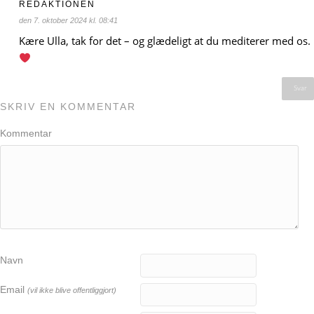
REDAKTIONEN
den 7. oktober 2024 kl. 08:41
Kære Ulla, tak for det – og glædeligt at du mediterer med os.
Svar
SKRIV EN KOMMENTAR
Kommentar
Navn
Email
(vil ikke blive offentliggjort)