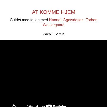
AT KOMME HJEM
Guidet meditation med
Hanneli Ågotsdatter
·
Torben
Westergaard
video ·
12 min