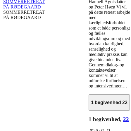
SOMMERRETREAT
Hanneli Ågotsdatter
PÅ RØDEGAARD
og Peter Høeg Vi vil
SOMMERRETREAT
på dette retreat arbejde
PÅ RØDEGAARD
med
kærlighedsforholdet
som et både personligt
og fælles
udviklingsrum og med
hvordan kærlighed,
sanselighed og
meditativ praksis kan
give hinanden liv.
Gennem dialog- og
kontaktøvelser
kommer vi til at
udforske forfinelsen
og intensiveringen…
1 begivenhed
22
1 begivenhed,
22
2026-07-22