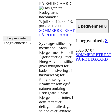
PÅ RØDEGAARD
7. juli • kl.16:00
-
13.
juli • kl.15:00
1 begivenhed
8
SOMMERRETREAT
PÅ RØDEGAARD
0 begivenheder
6
1 begivenhed,
8
0 begivenheder,
6
Syv dages stilhed og
meditation i Mols
2026-07-07
Bjerge - med Hanneli
SOMMERRETREAT
Ågotsdatter og Peter
PÅ RØDEGAARD
Høeg At være i stilhed
giver mulighed for
både intensivering af
nærværet og for
fordybelse og hvile.
Kvaliteter som også
naturen omkring
Rødegaard, i Mols
Bjerge, understøtter. I
dette retreat er
deltagerne alle dage i
stilhed over længere