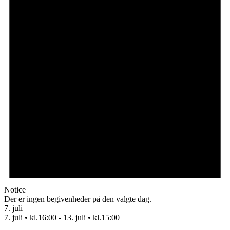
Notice
Der er ingen begivenheder på den valgte dag.
7. juli
7. juli • kl.16:00
-
13. juli • kl.15:00