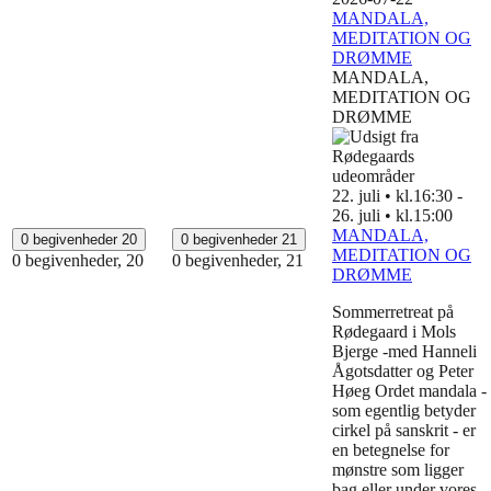
MANDALA,
MEDITATION OG
DRØMME
MANDALA,
MEDITATION OG
DRØMME
22. juli • kl.16:30
-
26. juli • kl.15:00
MANDALA,
0 begivenheder
20
0 begivenheder
21
MEDITATION OG
0 begivenheder,
20
0 begivenheder,
21
DRØMME
Sommerretreat på
Rødegaard i Mols
Bjerge -med Hanneli
Ågotsdatter og Peter
Høeg Ordet mandala -
som egentlig betyder
cirkel på sanskrit - er
en betegnelse for
mønstre som ligger
bag eller under vores