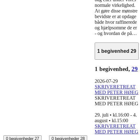
normale virkelighed.
At gøre disse mønstre
bevidste er at opdage
både hvor raffinerede
og hjælpsomme de er
- og hvordan de på…
1 begivenhed
29
1 begivenhed,
29
2026-07-29
SKRIVERETREAT
MED PETER HØEG
SKRIVERETREAT
MED PETER HØEG
29. juli • kl.16:00
-
4.
august • kl.15:00
SKRIVERETREAT
MED PETER HØEG
0 begivenheder
27
0 begivenheder
28