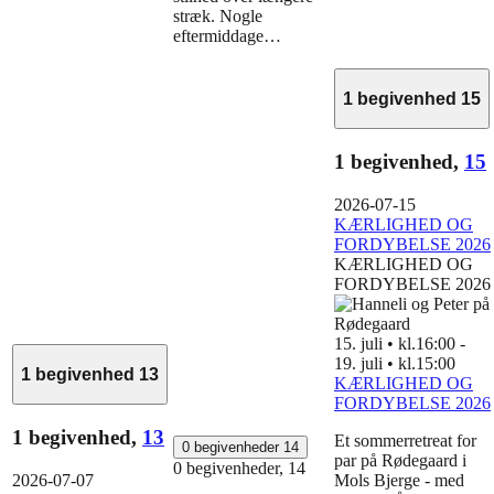
stræk. Nogle
eftermiddage…
1 begivenhed
15
1 begivenhed,
15
2026-07-15
KÆRLIGHED OG
FORDYBELSE 2026
KÆRLIGHED OG
FORDYBELSE 2026
15. juli • kl.16:00
-
19. juli • kl.15:00
1 begivenhed
13
KÆRLIGHED OG
FORDYBELSE 2026
1 begivenhed,
13
Et sommerretreat for
0 begivenheder
14
par på Rødegaard i
0 begivenheder,
14
2026-07-07
Mols Bjerge - med