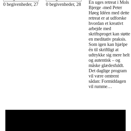
En uges retreat i Mols
0 begivenheder,
27
0 begivenheder,
28
Bjerge -med Peter
Høeg Idéen med dette
retreat er at udforske
hvordan et kreativt
arbejde med
skriftsproget kan støtte
en meditativ praksis.
Som igen kan hjælpe
én til skriftligt at
udtrykke sig mere helt
og autentisk – og
måske glædesfuldt.
Det daglige program
vil være omtrent
sådan: Formiddagen
vil rumme…