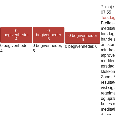
7. maj •
07:55
Torsdag
Fælles 
meditat
0
0
torsdag
begivenheder
begivenheder
0 begivenheder
4
5
har de 
6
år i stø
0 begivenheder,
0 begivenheder,
0 begivenheder,
6
mindre 
4
5
afprøvet
medite
torsda
klokken
Zoom. M
resulta
vist sig
regelmæ
og upræ
fælles 
meditati
dagen,