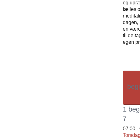
og upræ
fælles 
meditati
dagen,
en værd
til delt
egen p
beg
1 beg
7
07:00
-
Torsdag