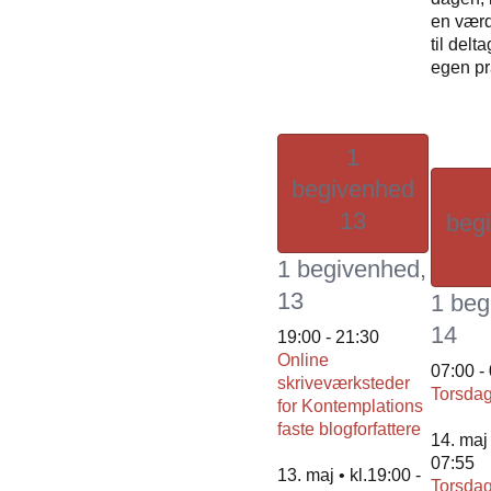
en værd
til delt
egen p
1
begivenhed
13
beg
1 begivenhed,
13
1 beg
14
19:00
-
21:30
Online
07:00
-
skriveværksteder
Torsdag
for Kontemplations
faste blogforfattere
14. maj 
07:55
13. maj • kl.19:00
-
Torsdag