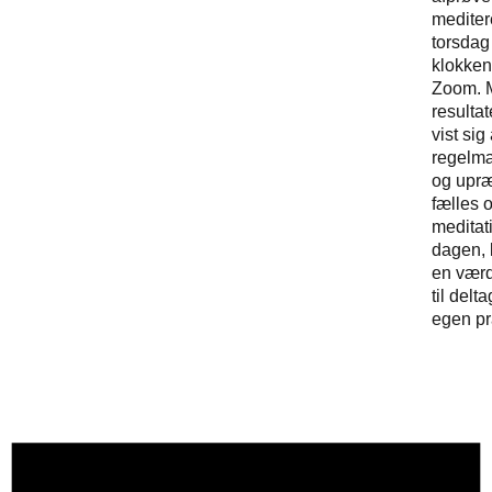
medite
torsda
klokken
Zoom. M
resulta
vist sig
regelmæ
og upræ
fælles 
meditati
dagen,
en værd
til delt
egen p