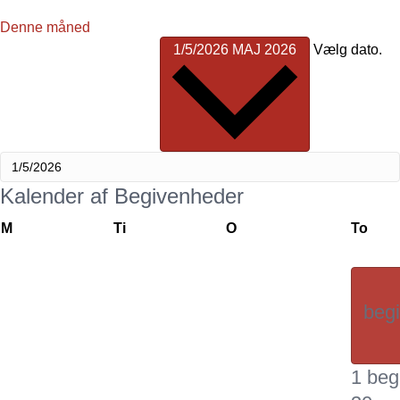
Denne måned
1/5/2026
MAJ 2026
Vælg dato.
Kalender af Begivenheder
mandag
tirsdag
onsdag
tors
M
Ti
O
To
beg
1 beg