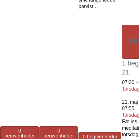
parvist…
beg
1 beg
21
07:00
-
Torsdag
21. maj 
07:55
Torsdag
Fælles 
meditat
0
0
torsdag
begivenheder
begivenheder
0 begivenheder