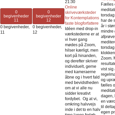
21:30
Fælles 
Online
meditat
0
0
skriveværksteder
torsdag
begivenheder
begivenheder
for Kontemplations
11
12
har de 
faste blogforfattere
år i stø
0 begivenheder,
0 begivenheder,
Idéen med drop-in
mindre 
11
12
værkstederne er at
afprøvet
vi hver gang
medite
mødes på Zoom,
torsda
hilser kærligt, men
klokken
kort på hinanden,
Zoom. M
og derefter skriver
resulta
individuelt, gerne
vist sig
med kameraerne
regelmæ
åbne og i hvert fald
og upræ
med bevidstheden
fælles 
om at vi alle nu
meditati
sidder kreativt
dagen,
fordybet. Og at vi,
en værd
omkring halvvejs
til delt
inde i det to en halv
egen p
time lange forløb,