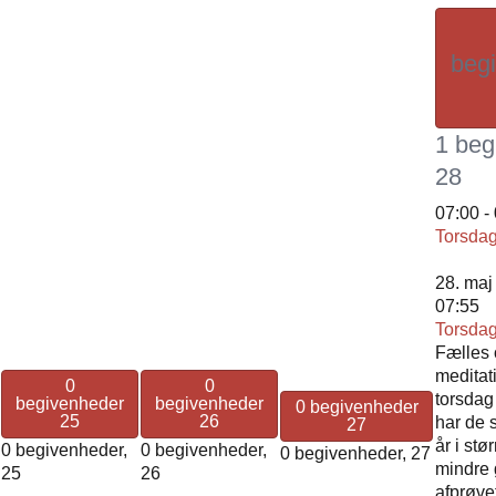
beg
1 beg
28
07:00
-
Torsdag
28. maj 
07:55
Torsdag
Fælles 
meditat
0
0
torsdag
begivenheder
begivenheder
0 begivenheder
25
26
har de 
27
år i stø
0 begivenheder,
0 begivenheder,
0 begivenheder,
27
mindre 
25
26
afprøvet