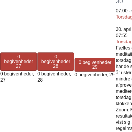
30
07:00
-
Torsdag
30. apri
07:55
Torsdag
Fælles 
meditat
0
0
torsdag
begivenheder
begivenheder
0 begivenheder
27
28
har de 
29
år i stø
0 begivenheder,
0 begivenheder,
0 begivenheder,
29
mindre 
27
28
afprøvet
medite
torsda
klokken
Zoom. M
resulta
vist sig
regelmæ