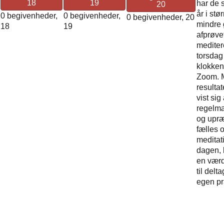
18
19
har de 
20
år i stø
0 begivenheder,
0 begivenheder,
0 begivenheder,
20
mindre 
18
19
afprøvet
medite
torsda
klokken
Zoom. M
resulta
vist sig
regelmæ
og upræ
fælles 
meditati
dagen,
en værd
til delt
egen p