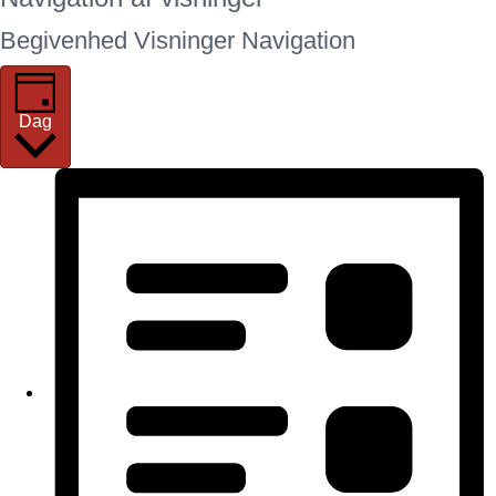
Begivenheder
Begivenhed Visninger Navigation
for
1.
Dag
juli,
2026