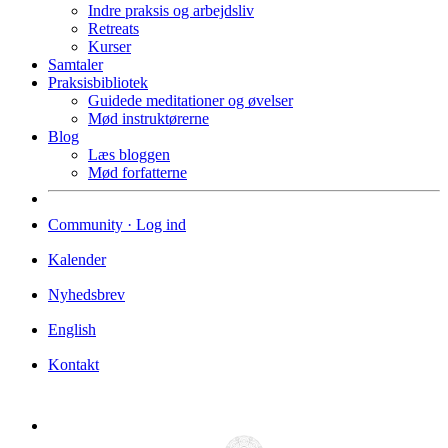
Indre praksis og arbejdsliv
Retreats
Kurser
Samtaler
Praksisbibliotek
Guidede meditationer og øvelser
Mød instruktørerne
Blog
Læs bloggen
Mød forfatterne
Community · Log ind
Kalender
Nyhedsbrev
English
Kontakt