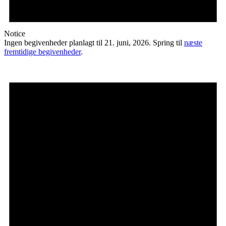
Notice
Ingen begivenheder planlagt til 21. juni, 2026. Spring til
næste
fremtidige begivenheder
.