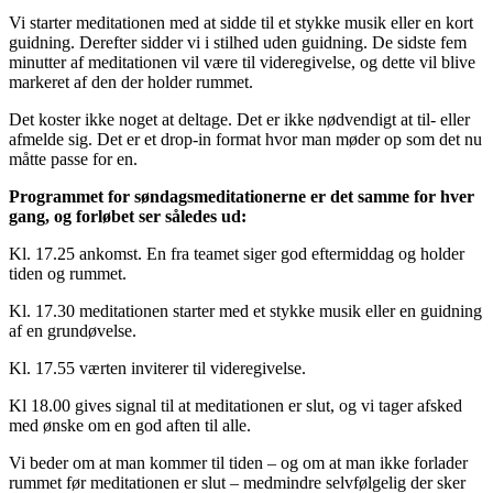
Vi starter meditationen med at sidde til et stykke musik eller en kort
guidning. Derefter sidder vi i stilhed uden guidning. De sidste fem
minutter af meditationen vil være til videregivelse, og dette vil blive
markeret af den der holder rummet.
Det koster ikke noget at deltage. Det er ikke nødvendigt at til- eller
afmelde sig. Det er et drop-in format hvor man møder op som det nu
måtte passe for en.
Programmet for søndagsmeditationerne er det samme for hver
gang, og forløbet ser således ud:
Kl. 17.25 ankomst. En fra teamet siger god eftermiddag og holder
tiden og rummet.
Kl. 17.30 meditationen starter med et stykke musik eller en guidning
af en grundøvelse.
Kl. 17.55 værten inviterer til videregivelse.
Kl 18.00 gives signal til at meditationen er slut, og vi tager afsked
med ønske om en god aften til alle.
Vi beder om at man kommer til tiden – og om at man ikke forlader
rummet før meditationen er slut – medmindre selvfølgelig der sker