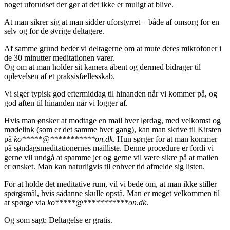
noget uforudset der gør at det ikke er muligt at blive.
At man sikrer sig at man sidder uforstyrret – både af omsorg for en
selv og for de øvrige deltagere.
Af samme grund beder vi deltagerne om at mute deres mikrofoner i
de 30 minutter meditationen varer.
Og om at man holder sit kamera åbent og dermed bidrager til
oplevelsen af et praksisfællesskab.
Vi siger typisk god eftermiddag til hinanden når vi kommer på, og
god aften til hinanden når vi logger af.
Hvis man ønsker at modtage en mail hver lørdag, med velkomst og
mødelink (som er det samme hver gang), kan man skrive til Kirsten
på
ko
*****
@
***********
on.dk
. Hun sørger for at man kommer
på søndagsmeditationernes mailliste. Denne procedure er fordi vi
gerne vil undgå at spamme jer og gerne vil være sikre på at mailen
er ønsket. Man kan naturligvis til enhver tid afmelde sig listen.
For at holde det meditative rum, vil vi bede om, at man ikke stiller
spørgsmål, hvis sådanne skulle opstå. Man er meget velkommen til
at spørge via
ko
*****
@
***********
on.dk
.
Og som sagt: Deltagelse er gratis.