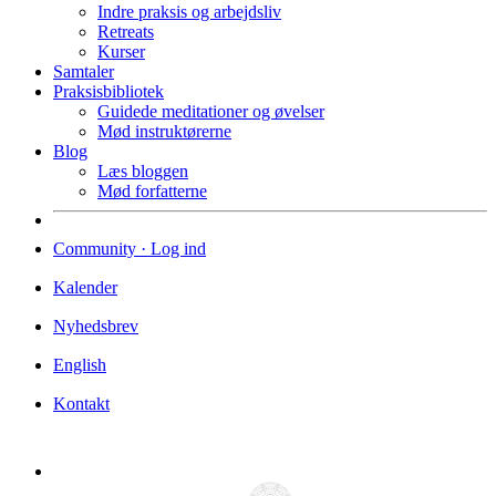
Indre praksis og arbejdsliv
Retreats
Kurser
Samtaler
Praksisbibliotek
Guidede meditationer og øvelser
Mød instruktørerne
Blog
Læs bloggen
Mød forfatterne
Community · Log ind
Kalender
Nyhedsbrev
English
Kontakt