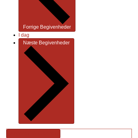
Forrige
Begivenheder
I dag
Næste
Begivenheder
Abonner på kalender