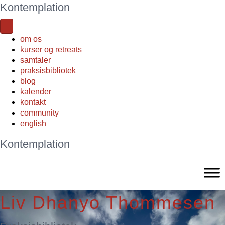
Kontemplation
om os
kurser og retreats
samtaler
praksisbibliotek
blog
kalender
kontakt
community
english
Kontemplation
Liv Dhanyo Thommesen