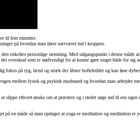
e til fem minutter.
ninger på hvordan man fører nærværet ind i kroppen.
og den enkeltes personlige stemning. Med udgangspunkt i denne måde at 
 det overskud som er nødvendigt for at kunne gøre noget både for sig s
lig fokus på ryg, lænd og stræk der åbner hofteleddet og kan løse dyb
hængen mellem fysisk og psykisk modstand og hvordan man arbejder med 
at slippe ethvert ønske om at præstere og i stedet søge ind til ens egen 
get på en måde så man opdager at yoga er meditation og meditation er y