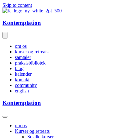
Skip to content
Kontemplation
om os
kurser og retreats
samtaler
praksisbibliotek
blog
kalender
kontakt
community
english
Kontemplation
om os
Kurser og retreats
Se alle kurser