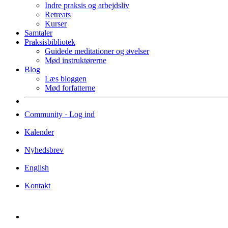
Indre praksis og arbejdsliv
Retreats
Kurser
Samtaler
Praksisbibliotek
Guidede meditationer og øvelser
Mød instruktørerne
Blog
Læs bloggen
Mød forfatterne
Community · Log ind
Kalender
Nyhedsbrev
English
Kontakt