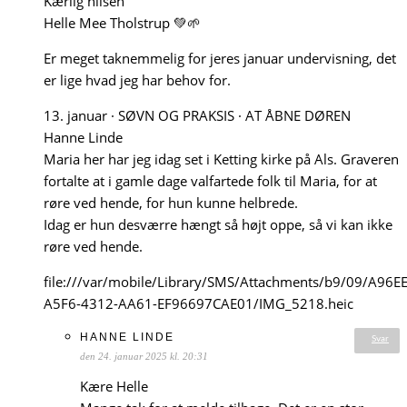
Kærlig hilsen
Helle Mee Tholstrup 💚🌱
Er meget taknemmelig for jeres januar undervisning, det
er lige hvad jeg har behov for.
13. januar · SØVN OG PRAKSIS · AT ÅBNE DØREN
Hanne Linde
Maria her har jeg idag set i Ketting kirke på Als. Graveren
fortalte at i gamle dage valfartede folk til Maria, for at
røre ved hende, for hun kunne helbrede.
Idag er hun desværre hængt så højt oppe, så vi kan ikke
røre ved hende.
file:///var/mobile/Library/SMS/Attachments/b9/09/A96E
A5F6-4312-AA61-EF96697CAE01/IMG_5218.heic
HANNE LINDE
Svar
den 24. januar 2025 kl. 20:31
Kære Helle