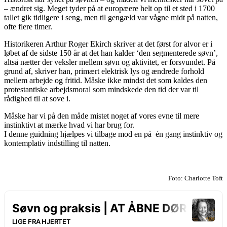
– ændret sig. Meget tyder på at europæere helt op til et sted i 1700
tallet gik tidligere i seng, men til gengæld var vågne midt på natten,
ofte flere timer.
Historikeren Arthur Roger Ekirch skriver at det først for alvor er i
løbet af de sidste 150 år at det han kalder ‘den segmenterede søvn’,
altså nætter der veksler mellem søvn og aktivitet, er forsvundet. På
grund af, skriver han, primært elektrisk lys og ændrede forhold
mellem arbejde og fritid. Måske ikke mindst det som kaldes den
protestantiske arbejdsmoral som mindskede den tid der var til
rådighed til at sove i.
Måske har vi på den måde mistet noget af vores evne til mere
instinktivt at mærke hvad vi har brug for.
I denne guidning hjælpes vi tilbage mod en på én gang instinktiv og
kontemplativ indstilling til natten.
Foto: Charlotte Toft