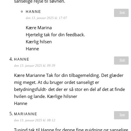
sanselige rejse til søvnen.
HANNE
Svar
den 13. januar 2025 kl. 17:07
Kære Marina
Hjertelig tak for din feedback.
Kærlig hilsen
Hanne
HANNE
Svar
den 13. januar 2025 kl. 09:39
Kære Marianne Tak for din tilbagemelding. Det glæder
mig meget. At du bruger ordet sanseligt er
betydningsfuldt- det der er så stor en del af det at finde
hvilen og lande. Kærlige hilsner
Hanne
MARIANNE
Svar
den 13. januar 2025 kl. 08:12
Tusind tak til Hanne for denne fine guidning og sanselige