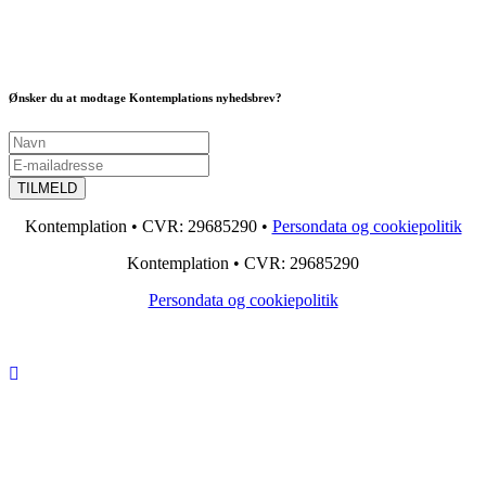
Ønsker du at modtage Kontemplations nyhedsbrev?
Kontemplation • CVR: 29685290 •
Persondata og cookiepolitik
Kontemplation • CVR: 29685290
Persondata og cookiepolitik
You
Scroll
tube
To
Top