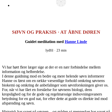
SØVN OG PRAKSIS · AT ÅBNE DØREN
Guidet meditation med
Hanne Linde
lydfil ·
23 min
Vi har hørt flere læger sige at der er en nær forbindelse mellem
information og helbredelse.
I denne guidning mod en bedre og mere helende søvn informerer
Hanne os først om en række væsentlige forhold omkring søvnens
biokemi og omkring de anbefalinger som søvnforskningen giver os.
For, når vi har fået en forståelse for søvnens biologi, dens
kropslighed og for de gode og regelmæssige indsovningsvaners
betydning for en god nat, for efter dette at guide os direkte ind mod
afspænding og søvn.
Historisk har synet på søvnen – og måden vi mennesker har sovet på