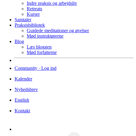
Indre praksis og arbejdsliv
Retreats
Kurser
Samtaler
Praksisbibliotek
Guidede meditationer og øvelser
Mød instruktørerne
Blog
Læs bloggen
Mød forfatterne
Community · Log ind
Kalender
Nyhedsbrev
English
Kontakt