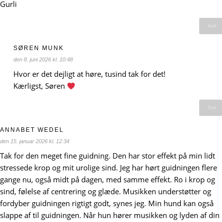
Gurli
Svar
SØREN MUNK
den 8. juni 2026 kl. 10:48
Hvor er det dejligt at høre, tusind tak for det!
Kærligst, Søren
Svar
ANNABET WEDEL
den 15. januar 2026 kl. 12:34
Tak for den meget fine guidning. Den har stor effekt på min lidt
stressede krop og mit urolige sind. Jeg har hørt guidningen flere
gange nu, også midt på dagen, med samme effekt. Ro i krop og
sind, følelse af centrering og glæde. Musikken understøtter og
fordyber guidningen rigtigt godt, synes jeg. Min hund kan også
slappe af til guidningen. Når hun hører musikken og lyden af din