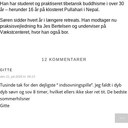
Han har studeret og praktiseret tibetansk buddhisme i over 30
år – herunder 16 år på klosteret Pullahari i Nepal.
Søren sidder hvert år i længere retreats. Han modtager nu
praksisvejledning fra Jes Bertelsen og underviser på
Vækstcenteret, hvor han også bor.
12 KOMMENTARER
GITTE
den 21. juli 2026 kl. 09:13
Tusinde tak for den dejligste “ indsovningspille”. Jeg faldt i dyb
dyb søvn og sov 8 timer, hvilket ellers ikke sker ret tit. De bedste
sommerhilsner
Gitte
Svar