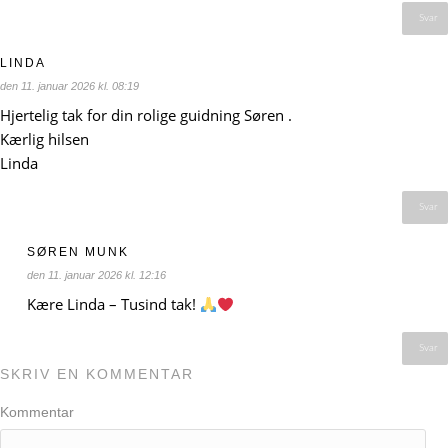
Svar
LINDA
den 11. januar 2026 kl. 08:19
Hjertelig tak for din rolige guidning Søren .
Kærlig hilsen
Linda
Svar
SØREN MUNK
den 11. januar 2026 kl. 12:16
Kære Linda – Tusind tak!
Svar
SKRIV EN KOMMENTAR
Kommentar