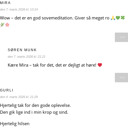
MIRA
den 7. marts 2026 kl. 13:14
Wow – det er en god sovemeditation. Giver så meget ro
Svar
SØREN MUNK
den 7. marts 2026 kl. 21:21
Kære Mira – tak for det, det er dejligt at høre!
Svar
GURLI
den 4. marts 2026 kl. 21:29
Hjertelig tak for den gode oplevelse.
Den gik lige ind i min krop og sind.
Hjertelig hilsen