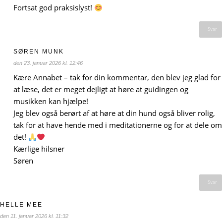
Fortsat god praksislyst!
Svar
SØREN MUNK
den 23. januar 2026 kl. 12:46
Kære Annabet – tak for din kommentar, den blev jeg glad for
at læse, det er meget dejligt at høre at guidingen og
musikken kan hjælpe!
Jeg blev også berørt af at høre at din hund også bliver rolig,
tak for at have hende med i meditationerne og for at dele om
det!
Kærlige hilsner
Søren
Svar
HELLE MEE
den 11. januar 2026 kl. 11:32