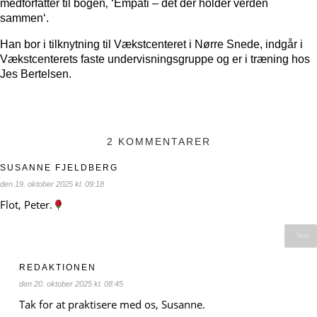
medforfatter til bogen‚ ‘Empati – det der holder verden
sammen‘.
Han bor i tilknytning til Vækstcenteret i Nørre Snede, indgår i
Vækstcenterets faste undervisningsgruppe og er i træning hos
Jes Bertelsen.
2 KOMMENTARER
SUSANNE FJELDBERG
den 19. oktober 2025 kl. 09:18
Flot, Peter.
Svar
REDAKTIONEN
den 20. oktober 2025 kl. 08:45
Tak for at praktisere med os, Susanne.