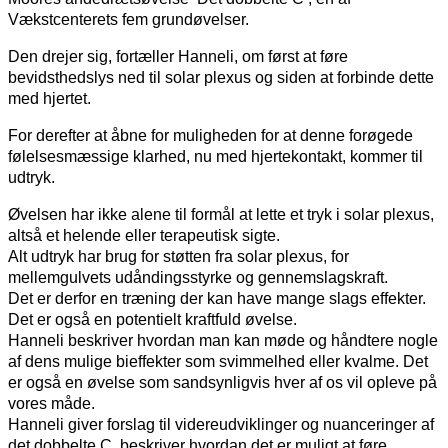
Vækstcenterets fem grundøvelser.
Den drejer sig, fortæller Hanneli, om først at føre
bevidsthedslys ned til solar plexus og siden at forbinde dette
med hjertet.
For derefter at åbne for muligheden for at denne forøgede
følelsesmæssige klarhed, nu med hjertekontakt, kommer til
udtryk.
Øvelsen har ikke alene til formål at lette et tryk i solar plexus,
altså et helende eller terapeutisk sigte.
Alt udtryk har brug for støtten fra solar plexus, for
mellemgulvets udåndingsstyrke og gennemslagskraft.
Det er derfor en træning der kan have mange slags effekter.
Det er også en potentielt kraftfuld øvelse.
Hanneli beskriver hvordan man kan møde og håndtere nogle
af dens mulige bieffekter som svimmelhed eller kvalme. Det
er også en øvelse som sandsynligvis hver af os vil opleve på
vores måde.
Hanneli giver forslag til videreudviklinger og nuanceringer af
det dobbelte C, beskriver hvordan det er muligt at føre