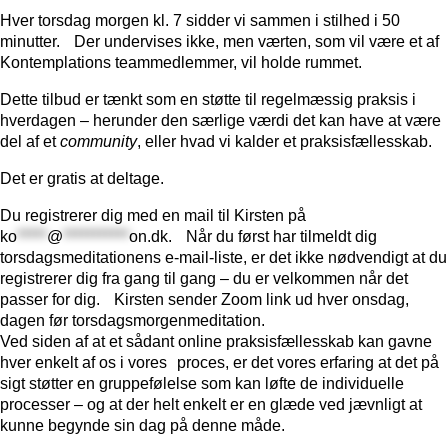
Hver torsdag morgen kl. 7 sidder vi sammen i stilhed i 50
minutter. Der undervises ikke, men værten, som vil være et af
Kontemplations teammedlemmer, vil holde rummet.
Dette tilbud er tænkt som en støtte til regelmæssig praksis i
hverdagen – herunder den særlige værdi det kan have at være
del af et
community
, eller hvad vi kalder et praksisfællesskab.
Det er gratis at deltage.
Du registrerer dig med en mail til Kirsten på
ko
*****
@
***********
on.dk
. Når du først har tilmeldt dig
torsdagsmeditationens e-mail-liste, er det ikke nødvendigt at du
registrerer dig fra gang til gang – du er velkommen når det
passer for dig. Kirsten sender Zoom link ud hver onsdag,
dagen før torsdagsmorgenmeditation.
Ved siden af at et sådant online praksisfællesskab kan gavne
hver enkelt af os i vores proces, er det vores erfaring at det på
sigt støtter en gruppefølelse som kan løfte de individuelle
processer – og at der helt enkelt er en glæde ved jævnligt at
kunne begynde sin dag på denne måde.