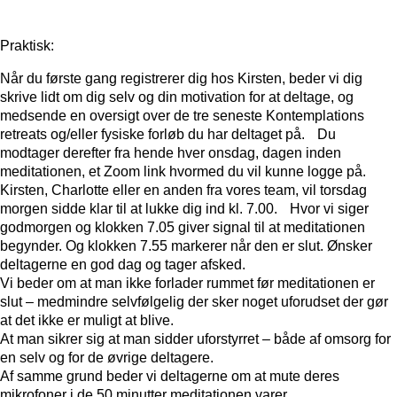
Praktisk:
Når du første gang registrerer dig hos Kirsten, beder vi dig
skrive lidt om dig selv og din motivation for at deltage, og
medsende en oversigt over de tre seneste Kontemplations
retreats og/eller fysiske forløb du har deltaget på. Du
modtager derefter fra hende hver onsdag, dagen inden
meditationen, et Zoom link hvormed du vil kunne logge på.
Kirsten, Charlotte eller en anden fra vores team, vil torsdag
morgen sidde klar til at lukke dig ind kl. 7.00. Hvor vi siger
godmorgen og klokken 7.05 giver signal til at meditationen
begynder. Og klokken 7.55 markerer når den er slut. Ønsker
deltagerne en god dag og tager afsked.
Vi beder om at man ikke forlader rummet før meditationen er
slut – medmindre selvfølgelig der sker noget uforudset der gør
at det ikke er muligt at blive.
At man sikrer sig at man sidder uforstyrret – både af omsorg for
en selv og for de øvrige deltagere.
Af samme grund beder vi deltagerne om at mute deres
mikrofoner i de 50 minutter meditationen varer.