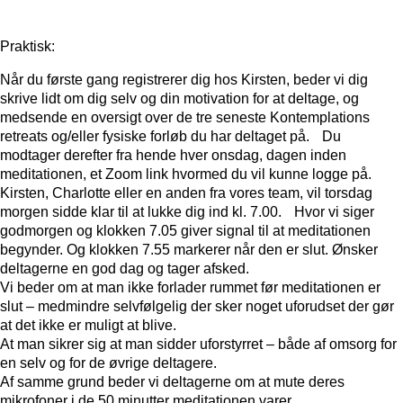
Praktisk:
Når du første gang registrerer dig hos Kirsten, beder vi dig
skrive lidt om dig selv og din motivation for at deltage, og
medsende en oversigt over de tre seneste Kontemplations
retreats og/eller fysiske forløb du har deltaget på. Du
modtager derefter fra hende hver onsdag, dagen inden
meditationen, et Zoom link hvormed du vil kunne logge på.
Kirsten, Charlotte eller en anden fra vores team, vil torsdag
morgen sidde klar til at lukke dig ind kl. 7.00. Hvor vi siger
godmorgen og klokken 7.05 giver signal til at meditationen
begynder. Og klokken 7.55 markerer når den er slut. Ønsker
deltagerne en god dag og tager afsked.
Vi beder om at man ikke forlader rummet før meditationen er
slut – medmindre selvfølgelig der sker noget uforudset der gør
at det ikke er muligt at blive.
At man sikrer sig at man sidder uforstyrret – både af omsorg for
en selv og for de øvrige deltagere.
Af samme grund beder vi deltagerne om at mute deres
mikrofoner i de 50 minutter meditationen varer.