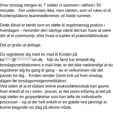
Hver torsdag morgen kl. 7 sidder vi sammen i stilhed i 50
minutter. Der undervises ikke, men værten, som vil være et af
Kontemplations teammedlemmer, vil holde rummet.
Dette tilbud er tænkt som en støtte til regelmæssig praksis i
hverdagen – herunder den særlige værdi det kan have at være
del af et
community
, eller hvad vi kalder et praksisfællesskab.
Det er gratis at deltage.
Du registrerer dig med en mail til Kirsten på
ko
*****
@
***********
on.dk
. Når du først har tilmeldt dig
torsdagsmeditationens e-mail-liste, er det ikke nødvendigt at du
registrerer dig fra gang til gang – du er velkommen når det
passer for dig. Kirsten sender Zoom link ud hver onsdag,
dagen før torsdagsmorgenmeditation.
Ved siden af at et sådant online praksisfællesskab kan gavne
hver enkelt af os i vores proces, er det vores erfaring at det på
sigt støtter en gruppefølelse som kan løfte de individuelle
processer – og at der helt enkelt er en glæde ved jævnligt at
kunne begynde sin dag på denne måde.