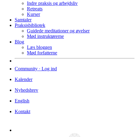
Indre praksis og arbejdsliv
Retreats
Kurser
Samtaler
Praksisbibliotek
Guidede meditationer og øvelser
Mød instruktørerne
Blog
Læs bloggen
Mød forfatterne
Community · Log ind
Kalender
Nyhedsbrev
English
Kontakt