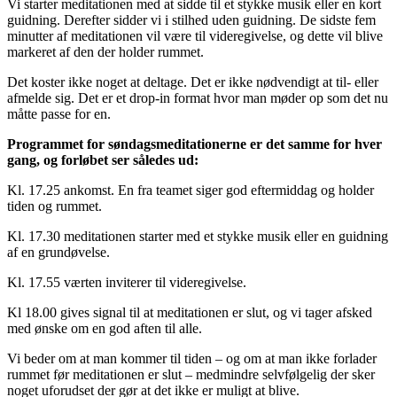
Vi starter meditationen med at sidde til et stykke musik eller en kort
guidning. Derefter sidder vi i stilhed uden guidning. De sidste fem
minutter af meditationen vil være til videregivelse, og dette vil blive
markeret af den der holder rummet.
Det koster ikke noget at deltage. Det er ikke nødvendigt at til- eller
afmelde sig. Det er et drop-in format hvor man møder op som det nu
måtte passe for en.
Programmet for søndagsmeditationerne er det samme for hver
gang, og forløbet ser således ud:
Kl. 17.25 ankomst. En fra teamet siger god eftermiddag og holder
tiden og rummet.
Kl. 17.30 meditationen starter med et stykke musik eller en guidning
af en grundøvelse.
Kl. 17.55 værten inviterer til videregivelse.
Kl 18.00 gives signal til at meditationen er slut, og vi tager afsked
med ønske om en god aften til alle.
Vi beder om at man kommer til tiden – og om at man ikke forlader
rummet før meditationen er slut – medmindre selvfølgelig der sker
noget uforudset der gør at det ikke er muligt at blive.