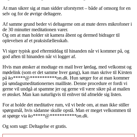
At man sikrer sig at man sidder uforstyrret – både af omsorg for en
selv og for de øvrige deltagere.
Af samme grund beder vi deltagerne om at mute deres mikrofoner i
de 30 minutter meditationen varer.
Og om at man holder sit kamera åbent og dermed bidrager til
oplevelsen af et praksisfællesskab.
Vi siger typisk god eftermiddag til hinanden når vi kommer på, og
god aften til hinanden når vi logger af.
Hvis man ønsker at modtage en mail hver lørdag, med velkomst og
mødelink (som er det samme hver gang), kan man skrive til Kirsten
på
ko
*****
@
***********
on.dk
. Hun sørger for at man kommer
på søndagsmeditationernes mailliste. Denne procedure er fordi vi
gerne vil undgå at spamme jer og gerne vil være sikre på at mailen
er ønsket. Man kan naturligvis til enhver tid afmelde sig listen.
For at holde det meditative rum, vil vi bede om, at man ikke stiller
spørgsmål, hvis sådanne skulle opstå. Man er meget velkommen til
at spørge via
ko
*****
@
***********
on.dk
.
Og som sagt: Deltagelse er gratis.