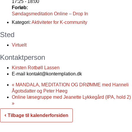
17:25 - 18:00
Forløb:
Søndagsmeditation Online – Drop In
Kategori:
Aktiviteter for K-community
Sted
Virtuelt
Kontaktperson
Kirsten Rotbøll Lassen
E-mail
kontakt@kontemplation.dk
«
MANDALA, MEDITATION OG DRØMME med Hanneli
Ågotsdatter og Peter Høeg
Online læsegruppe med Jeanette Lykkegård (IPA, hold 2)
»
‹
Tilbage til kalenderforsiden