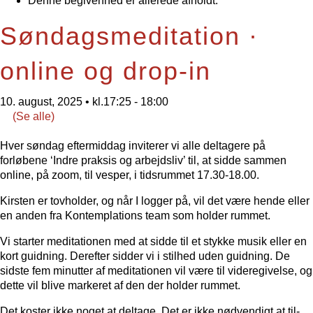
Denne begivenhed er allerede afholdt.
Søndagsmeditation ·
online og drop-in
10. august, 2025 • kl.17:25
-
18:00
(Se alle)
Hver søndag eftermiddag inviterer vi alle deltagere på
forløbene ‘Indre praksis og arbejdsliv’ til, at sidde sammen
online, på zoom, til vesper, i tidsrummet 17.30-18.00.
Kirsten er tovholder, og når I logger på, vil det være hende eller
en anden fra Kontemplations team som holder rummet.
Vi starter meditationen med at sidde til et stykke musik eller en
kort guidning. Derefter sidder vi i stilhed uden guidning. De
sidste fem minutter af meditationen vil være til videregivelse, og
dette vil blive markeret af den der holder rummet.
Det koster ikke noget at deltage. Det er ikke nødvendigt at til-