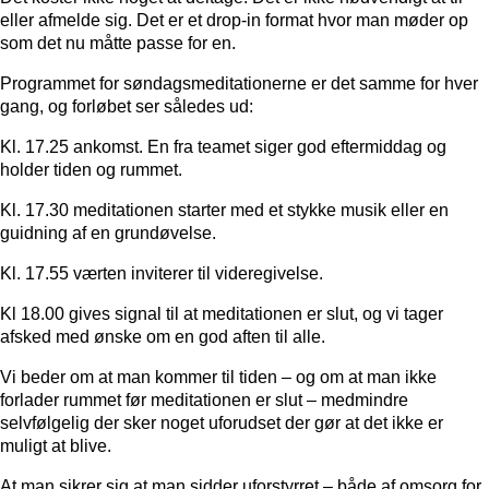
eller afmelde sig. Det er et drop-in format hvor man møder op
som det nu måtte passe for en.
Programmet for søndagsmeditationerne er det samme for hver
gang, og forløbet ser således ud:
Kl. 17.25 ankomst. En fra teamet siger god eftermiddag og
holder tiden og rummet.
Kl. 17.30 meditationen starter med et stykke musik eller en
guidning af en grundøvelse.
Kl. 17.55 værten inviterer til videregivelse.
Kl 18.00 gives signal til at meditationen er slut, og vi tager
afsked med ønske om en god aften til alle.
Vi beder om at man kommer til tiden – og om at man ikke
forlader rummet før meditationen er slut – medmindre
selvfølgelig der sker noget uforudset der gør at det ikke er
muligt at blive.
At man sikrer sig at man sidder uforstyrret – både af omsorg for