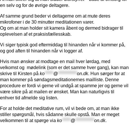
en selv og for de øvrige deltagere.
Af samme grund beder vi deltagerne om at mute deres
mikrofoner i de 30 minutter meditationen varer.
Og om at man holder sit kamera åbent og dermed bidrager til
oplevelsen af et praksisfællesskab.
Vi siger typisk god eftermiddag til hinanden når vi kommer på,
og god aften til hinanden når vi logger af.
Hvis man ønsker at modtage en mail hver lørdag, med
velkomst og mødelink (som er det samme hver gang), kan man
skrive til Kirsten på
ko
*****
@
***********
on.dk
. Hun sørger for at
man kommer på søndagsmeditationernes mailliste. Denne
procedure er fordi vi gerne vil undgå at spamme jer og gerne vil
være sikre på at mailen er ønsket. Man kan naturligvis til
enhver tid afmelde sig listen.
For at holde det meditative rum, vil vi bede om, at man ikke
stiller spørgsmål, hvis sådanne skulle opstå. Man er meget
velkommen til at spørge via
ko
*****
@
***********
on.dk
.