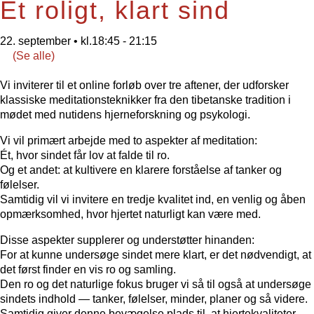
Et roligt, klart sind
22. september • kl.18:45
-
21:15
(Se alle)
Vi inviterer til et online forløb over tre aftener, der udforsker
klassiske meditationsteknikker fra den tibetanske tradition i
mødet med nutidens hjerneforskning og psykologi.
Vi vil primært arbejde med to aspekter af meditation:
Ét, hvor sindet får lov at falde til ro.
Og et andet: at kultivere en klarere forståelse af tanker og
følelser.
Samtidig vil vi invitere en tredje kvalitet ind, en venlig og åben
opmærksomhed, hvor hjertet naturligt kan være med.
Disse aspekter supplerer og understøtter hinanden:
For at kunne undersøge sindet mere klart, er det nødvendigt, at
det først finder en vis ro og samling.
Den ro og det naturlige fokus bruger vi så til også at undersøge
sindets indhold — tanker, følelser, minder, planer og så videre.
Samtidig giver denne bevægelse plads til, at hjertekvaliteter