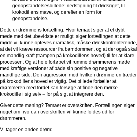
genopstandelsesbillede: nedstigning til dødsriget, til
krokodillens mave, og derefter en form for
genopstandelse.
Dette er drømmens fortælling. Hvor temaet siger at et dybt
møde med det ubevidste er muligt, siger fortællingen at dette
møde vil kunne opleves dramatisk, måske dødskonfronterende,
at det vil kræve ressourcer fra barndommen, og at der også skal
en mandlig kraft (trampen på krokodillens hoved) til for at klare
processen. Og at hele forløbet vil rumme drømmerens møde
med kraftige versioner af både sin positive og negative
mandlige side. Den aggression med hvilken drømmeren træder
på krokodillens hoved er vigtig. Det billede fortæller at
drømmeren med fordel kan forsøge at finde den mørke
krokodille i sig selv – for på sigt at integrere den.
Giver dette mening? Temaet er overskriften. Fortællingen siger
noget om hvordan overskriften vil kunne foldes ud for
drømmeren.
Vi tager en anden drøm: