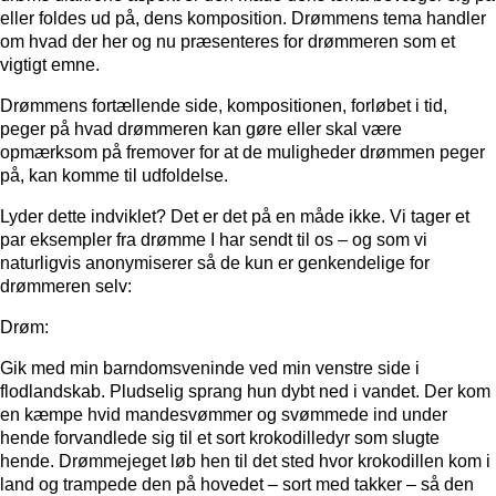
eller foldes ud på, dens
komposition
. Drømmens tema handler
om hvad der her og nu præsenteres for drømmeren som et
vigtigt emne.
Drømmens fortællende side, kompositionen, forløbet i tid,
peger på hvad drømmeren kan gøre eller skal være
opmærksom på fremover for at de muligheder drømmen peger
på, kan komme til udfoldelse.
Lyder dette indviklet? Det er det på en måde ikke. Vi tager et
par eksempler fra drømme I har sendt til os – og som vi
naturligvis anonymiserer så de kun er genkendelige for
drømmeren selv:
Drøm:
Gik med min barndomsveninde ved min venstre side i
flodlandskab. Pludselig sprang hun dybt ned i vandet. Der kom
en kæmpe hvid mandesvømmer og svømmede ind under
hende forvandlede sig til et sort krokodilledyr som slugte
hende. Drømmejeget løb hen til det sted hvor krokodillen kom i
land og trampede den på hovedet – sort med takker – så den