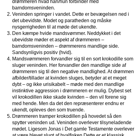
drømmeren hvad han/hun forbinder med
barndomsveninden.
Veninden springer i vandet. Dette er bevægelsen ned i
det ubevidste. Modet og paratheden og måske
nysgerrigheden til at møde det ukendte.
Den kæmpe hvide mandsvømmer. Neddykket i det
ubevidste møder et aspekt af drømmeren –
barndomsveninden – drømmerens mandlige side.
Sandsynligvis positiv (hvid).
Mandsvømmeren forvandler sig til en sort krokodille som
sluger veninden. Her forvandler den mandlige side af
drømmeren sig til den negative mandlighed. At drømmen
afbilder/tillader at kvinden sluges, betyder at et meget
dybt – og ikke urisikabelt – møde med den mandlige
instinktive aggression i drømmeren er mulig. Dybest set
vil krokodillen ikke skade kvinden – den vil forene sig
med hende. Men da det den repræsenterer endnu er
ukendt, opleves den som truende.
Drømmeren tramper krokodillen på hovedet så den
spytter veninden ud. Veninden overlever tilsyneladende
mødet. Ligesom Jonas i Det gamle Testamente overlever
at være blevet slugt af hvalfisken.Dette er et klassisk