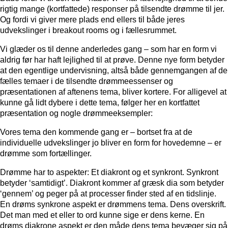
rigtig mange (kortfattede) responser på tilsendte drømme til jer.
Og fordi vi giver mere plads end ellers til både jeres
udvekslinger i breakout rooms og i fællesrummet.
Vi glæder os til denne anderledes gang – som har en form vi
aldrig før har haft lejlighed til at prøve. Denne nye form betyder
at den egentlige undervisning, altså både gennemgangen af de
fælles temaer i de tilsendte drømmeessenser og
præsentationen af aftenens tema, bliver kortere. For alligevel at
kunne gå lidt dybere i dette tema, følger her en kortfattet
præsentation og nogle drømmeeksempler:
Vores tema den kommende gang er – bortset fra at de
individuelle udvekslinger jo bliver en form for hovedemne – er
drømme som fortællinger.
Drømme har to aspekter: Et
diakront
og et
synkront.
Synkront
betyder ‘samtidigt’. Diakront kommer af græsk dia som betyder
‘gennem’ og peger på at processer finder sted af en tidslinje.
En drøms
synkrone
aspekt er drømmens
tema.
Dens overskrift.
Det man med et eller to ord kunne sige er dens kerne. En
drøms
diakrone
aspekt er den måde dens tema bevæger sig på