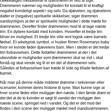
rækkefølges meddelelse til drømmeren er ved at sige:
Drømmeren nærmer sig muligheden for kontakt til et kraftigt
negativt kvindeligt aspekt i sig selv. Da djævelen, og djævelens
datter er (negative) spirituelle skikkelser, siger drømmen
sandsynligvis at der er spirituelle muligheder i dette møde for
drømmeren. Derefter finder drømmeren mod til at tage næste
trin: En dybere kontakt med kvinden. Hvorefter et tredje trin
bliver en mulighed. Et tredje trin ville rent logisk være barnets
fødsel. Et arketypisk symbol, vi husker filmen Rosemarys baby
hvor en kvinde føder djævelens barn. Men i stedet er det tredje
trin forbavselsen. Dette fortæller drømmeren at der i det
ubevidste er muligheder som drømmeren skal se ind i, skal
forstå og skal vende sig til er en del af drømmeren selv.
Således at forbavselsen kan træde til side og tillade fødslen af
barnet.
Når man på denne måde inddeler drømme i sekvenser eller
scenarier, kommer deres historie til syne. Man kunne sige at
hver scene føder eller muliggør den næste. I den første drøm er
det det at de to kvinder er søgt til vandet der muliggør den
næste scene, springet ned i vandet. Og det er det mod der
findes i den scene der muliggør mødet med mandsvømmeren.