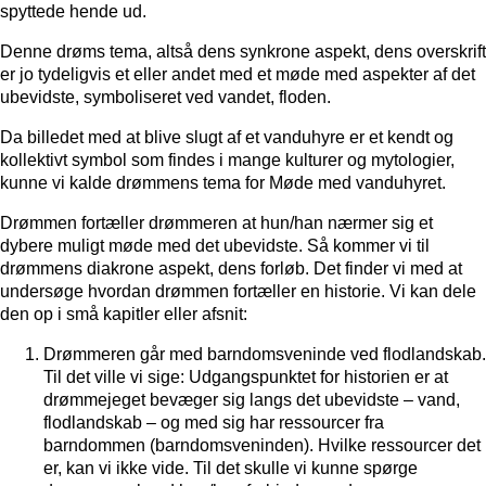
spyttede hende ud.
Denne drøms
tema,
altså dens
synkrone
aspekt, dens overskrift
er jo tydeligvis et eller andet med et møde med aspekter af det
ubevidste, symboliseret ved vandet, floden.
Da billedet med at blive slugt af et vanduhyre er et kendt og
kollektivt symbol som findes i mange kulturer og mytologier,
kunne vi kalde drømmens tema for
Møde med vanduhyret.
Drømmen fortæller drømmeren at hun/han nærmer sig et
dybere muligt møde med det ubevidste. Så kommer vi til
drømmens
diakrone
aspekt, dens forløb. Det finder vi med at
undersøge hvordan drømmen fortæller en historie. Vi kan dele
den op i små kapitler eller afsnit:
Drømmeren går med barndomsveninde ved flodlandskab.
Til det ville vi sige: Udgangspunktet for historien er at
drømmejeget bevæger sig langs det ubevidste – vand,
flodlandskab – og med sig har ressourcer fra
barndommen (barndomsveninden). Hvilke ressourcer det
er, kan vi ikke vide. Til det skulle vi kunne spørge