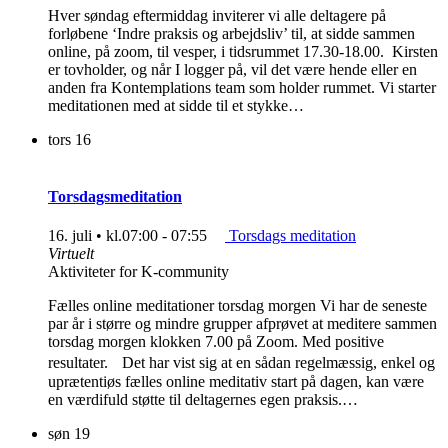
Hver søndag eftermiddag inviterer vi alle deltagere på
forløbene ‘Indre praksis og arbejdsliv’ til, at sidde sammen
online, på zoom, til vesper, i tidsrummet 17.30-18.00. Kirsten
er tovholder, og når I logger på, vil det være hende eller en
anden fra Kontemplations team som holder rummet. Vi starter
meditationen med at sidde til et stykke…
tors
16
Torsdagsmeditation
16. juli • kl.07:00
-
07:55
Torsdags meditation
Virtuelt
Aktiviteter for K-community
Fælles online meditationer torsdag morgen Vi har de seneste
par år i større og mindre grupper afprøvet at meditere sammen
torsdag morgen klokken 7.00 på Zoom. Med positive
resultater. Det har vist sig at en sådan regelmæssig, enkel og
uprætentiøs fælles online meditativ start på dagen, kan være
en værdifuld støtte til deltagernes egen praksis.…
søn
19