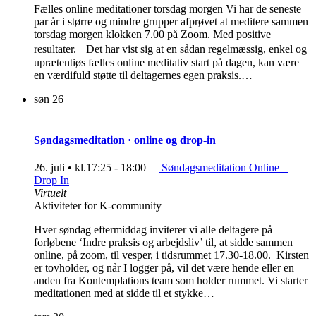
Fælles online meditationer torsdag morgen Vi har de seneste
par år i større og mindre grupper afprøvet at meditere sammen
torsdag morgen klokken 7.00 på Zoom. Med positive
resultater. Det har vist sig at en sådan regelmæssig, enkel og
uprætentiøs fælles online meditativ start på dagen, kan være
en værdifuld støtte til deltagernes egen praksis.…
søn
26
Søndagsmeditation · online og drop-in
26. juli • kl.17:25
-
18:00
Søndagsmeditation Online –
Drop In
Virtuelt
Aktiviteter for K-community
Hver søndag eftermiddag inviterer vi alle deltagere på
forløbene ‘Indre praksis og arbejdsliv’ til, at sidde sammen
online, på zoom, til vesper, i tidsrummet 17.30-18.00. Kirsten
er tovholder, og når I logger på, vil det være hende eller en
anden fra Kontemplations team som holder rummet. Vi starter
meditationen med at sidde til et stykke…