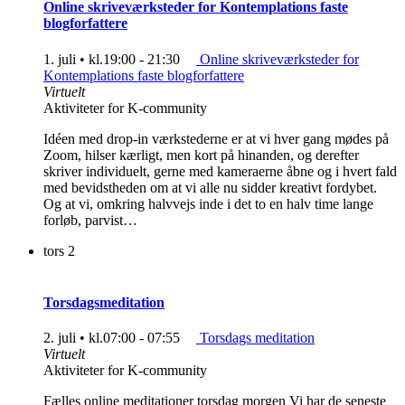
Online skriveværksteder for Kontemplations faste
blogforfattere
1. juli • kl.19:00
-
21:30
Online skriveværksteder for
Kontemplations faste blogforfattere
Virtuelt
Aktiviteter for K-community
Idéen med drop-in værkstederne er at vi hver gang mødes på
Zoom, hilser kærligt, men kort på hinanden, og derefter
skriver individuelt, gerne med kameraerne åbne og i hvert fald
med bevidstheden om at vi alle nu sidder kreativt fordybet.
Og at vi, omkring halvvejs inde i det to en halv time lange
forløb, parvist…
tors
2
Torsdagsmeditation
2. juli • kl.07:00
-
07:55
Torsdags meditation
Virtuelt
Aktiviteter for K-community
Fælles online meditationer torsdag morgen Vi har de seneste