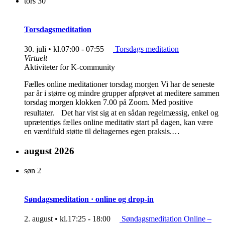
tors
30
Torsdagsmeditation
30. juli • kl.07:00
-
07:55
Torsdags meditation
Virtuelt
Aktiviteter for K-community
Fælles online meditationer torsdag morgen Vi har de seneste
par år i større og mindre grupper afprøvet at meditere sammen
torsdag morgen klokken 7.00 på Zoom. Med positive
resultater. Det har vist sig at en sådan regelmæssig, enkel og
uprætentiøs fælles online meditativ start på dagen, kan være
en værdifuld støtte til deltagernes egen praksis.…
august 2026
søn
2
Søndagsmeditation · online og drop-in
2. august • kl.17:25
-
18:00
Søndagsmeditation Online –