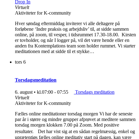
Drop In
Virtuelt
Aktiviteter for K-community
Hver søndag eftermiddag inviterer vi alle deltagere på
forløbene ‘Indre praksis og arbejdsliv’ til, at sidde sammen
online, på zoom, til vesper, i tidsrummet 17.30-18.00. Kirsten
er tovholder, og når I logger på, vil det være hende eller en
anden fra Kontemplations team som holder rummet. Vi starter
meditationen med at sidde til et stykke…
tors
6
Torsdagsmeditation
6. august • kl.07:00
-
07:55
Torsdags meditation
Virtuelt
Aktiviteter for K-community
Fælles online meditationer torsdag morgen Vi har de seneste
par år i større og mindre grupper afprøvet at meditere sammen
torsdag morgen klokken 7.00 på Zoom. Med positive
resultater. Det har vist sig at en sådan regelmæssig, enkel og
uprætentiøs fælles online meditativ start på dagen, kan være