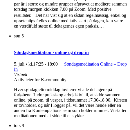
par år i større og mindre grupper afprøvet at meditere sammen
torsdag morgen klokken 7.00 på Zoom. Med positive
resultater. Det har vist sig at en sådan regelmæssig, enkel og
uprætentiøs fælles online meditativ start på dagen, kan være
en værdifuld støtte til deltagernes egen praksis.…
søn
5
Søndagsmeditation · online og drop-in
5. juli • kl.17:25
-
18:00
Søndagsmeditation Online – Drop
In
Virtuelt
Aktiviteter for K-community
Hver søndag eftermiddag inviterer vi alle deltagere på
forløbene ‘Indre praksis og arbejdsliv’ til, at sidde sammen
online, på zoom, til vesper, i tidsrummet 17.30-18.00. Kirsten
er tovholder, og når I logger på, vil det være hende eller en
anden fra Kontemplations team som holder rummet. Vi starter
meditationen med at sidde til et stykke…
tors
9