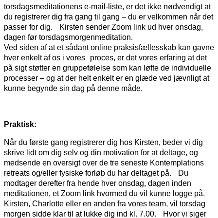
torsdagsmeditationens e-mail-liste, er det ikke nødvendigt at
du registrerer dig fra gang til gang – du er velkommen når det
passer for dig. Kirsten sender Zoom link ud hver onsdag,
dagen før torsdagsmorgenmeditation.
Ved siden af at et sådant online praksisfællesskab kan gavne
hver enkelt af os i vores proces, er det vores erfaring at det
på sigt støtter en gruppefølelse som kan løfte de individuelle
processer – og at der helt enkelt er en glæde ved jævnligt at
kunne begynde sin dag på denne måde.
Praktisk:
Når du første gang registrerer dig hos Kirsten, beder vi dig
skrive lidt om dig selv og din motivation for at deltage, og
medsende en oversigt over de tre seneste Kontemplations
retreats og/eller fysiske forløb du har deltaget på. Du
modtager derefter fra hende hver onsdag, dagen inden
meditationen, et Zoom link hvormed du vil kunne logge på.
Kirsten, Charlotte eller en anden fra vores team, vil torsdag
morgen sidde klar til at lukke dig ind kl. 7.00. Hvor vi siger