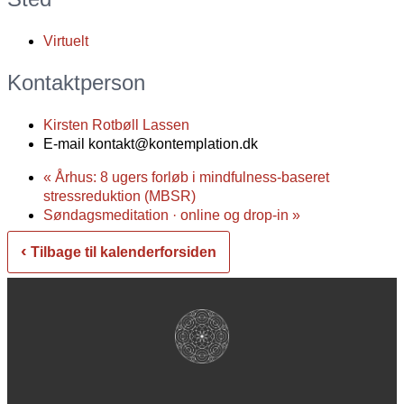
Virtuelt
Kontaktperson
Kirsten Rotbøll Lassen
E-mail
kontakt@kontemplation.dk
«
Århus: 8 ugers forløb i mindfulness-baseret
stressreduktion (MBSR)
Søndagsmeditation · online og drop-in
»
‹
Tilbage til kalenderforsiden