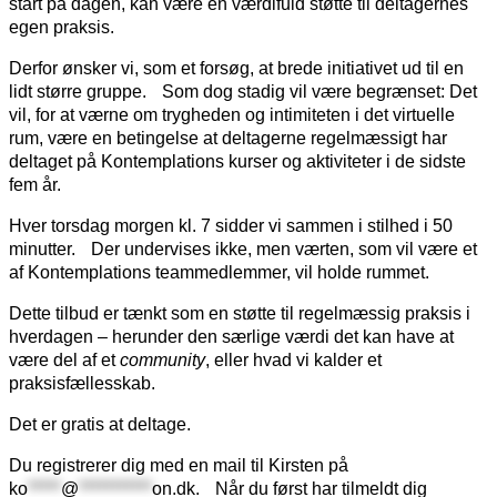
start på dagen, kan være en værdifuld støtte til deltagernes
egen praksis.
Derfor ønsker vi, som et forsøg, at brede initiativet ud til en
lidt større gruppe. Som dog stadig vil være begrænset: Det
vil, for at værne om trygheden og intimiteten i det virtuelle
rum, være en betingelse at deltagerne regelmæssigt har
deltaget på Kontemplations kurser og aktiviteter i de sidste
fem år.
Hver torsdag morgen kl. 7 sidder vi sammen i stilhed i 50
minutter. Der undervises ikke, men værten, som vil være et
af Kontemplations teammedlemmer, vil holde rummet.
Dette tilbud er tænkt som en støtte til regelmæssig praksis i
hverdagen – herunder den særlige værdi det kan have at
være del af et
community
, eller hvad vi kalder et
praksisfællesskab.
Det er gratis at deltage.
Du registrerer dig med en mail til Kirsten på
ko
*****
@
***********
on.dk
. Når du først har tilmeldt dig