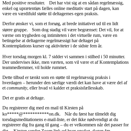
Med positive resultater. Det har vist sig at en sådan regelmæssig,
enkel og uprætentiøs fælles online meditativ start på dagen, kan
være en værdifuld støtte til deltagernes egen praksis.
Derfor ønsker vi, som et forsøg, at brede initiativet ud til en lidt
større gruppe. Som dog stadig vil være begrænset: Det vil, for at
værne om trygheden og intimiteten i det virtuelle rum, være en
betingelse at deltagerne regelmæssigt har deltaget på
Kontemplations kurser og aktiviteter i de sidste fem år.
Hver torsdag morgen kl. 7 sidder vi sammen i stilhed i 50 minutter.
Der undervises ikke, men værten, som vil være et af Kontemplations
teammedlemmer, vil holde rummet.
Dette tilbud er tænkt som en støtte til regelmæssig praksis i
hverdagen – herunder den særlige værdi det kan have at være del af
et
community
, eller hvad vi kalder et praksisfællesskab.
Det er gratis at deltage.
Du registrerer dig med en mail til Kirsten på
ko
*****
@
***********
on.dk
. Når du først har tilmeldt dig
torsdagsmeditationens e-mail-liste, er det ikke nødvendigt at du
registrerer dig fra gang til gang – du er velkommen når det passer for
dig. Kirsten sender Zoom link ud hver onsdag, dagen før