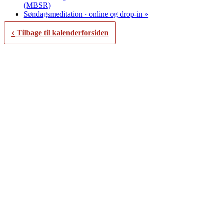
(MBSR)
Søndagsmeditation · online og drop-in
»
‹
Tilbage til kalenderforsiden