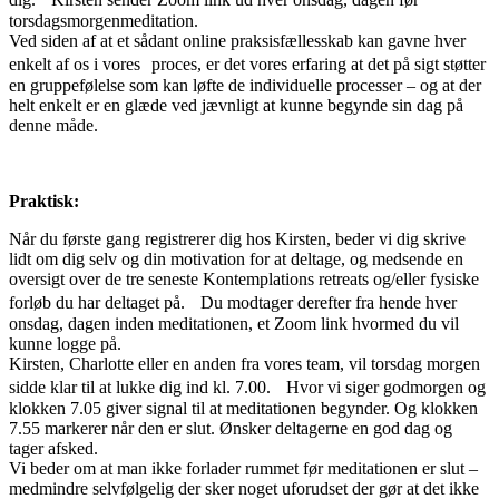
torsdagsmorgenmeditation.
Ved siden af at et sådant online praksisfællesskab kan gavne hver
enkelt af os i vores proces, er det vores erfaring at det på sigt støtter
en gruppefølelse som kan løfte de individuelle processer – og at der
helt enkelt er en glæde ved jævnligt at kunne begynde sin dag på
denne måde.
Praktisk:
Når du første gang registrerer dig hos Kirsten, beder vi dig skrive
lidt om dig selv og din motivation for at deltage, og medsende en
oversigt over de tre seneste Kontemplations retreats og/eller fysiske
forløb du har deltaget på. Du modtager derefter fra hende hver
onsdag, dagen inden meditationen, et Zoom link hvormed du vil
kunne logge på.
Kirsten, Charlotte eller en anden fra vores team, vil torsdag morgen
sidde klar til at lukke dig ind kl. 7.00. Hvor vi siger godmorgen og
klokken 7.05 giver signal til at meditationen begynder. Og klokken
7.55 markerer når den er slut. Ønsker deltagerne en god dag og
tager afsked.
Vi beder om at man ikke forlader rummet før meditationen er slut –
medmindre selvfølgelig der sker noget uforudset der gør at det ikke