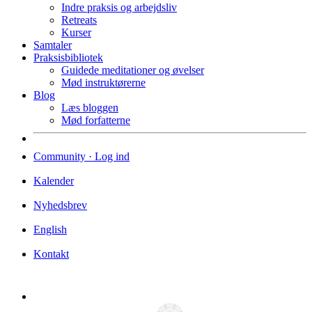
Indre praksis og arbejdsliv
Retreats
Kurser
Samtaler
Praksisbibliotek
Guidede meditationer og øvelser
Mød instruktørerne
Blog
Læs bloggen
Mød forfatterne
Community · Log ind
Kalender
Nyhedsbrev
English
Kontakt