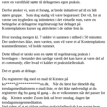
være en værdifuld støtte til deltagernes egen praksis.
Derfor ønsker vi, som et forsøg, at brede initiativet ud til en lidt
større gruppe. Som dog stadig vil være begrænset: Det vil, for at
værne om trygheden og intimiteten i det virtuelle rum, være en
betingelse at deltagerne regelmæssigt har deltaget på
Kontemplations kurser og aktiviteter i de sidste fem år.
Hver torsdag morgen kl. 7 sidder vi sammen i stilhed i 50 minutter.
Der undervises ikke, men værten, som vil være et af Kontemplations
teammedlemmer, vil holde rummet.
Dette tilbud er tænkt som en støtte til regelmæssig praksis i
hverdagen – herunder den særlige værdi det kan have at være del af
et
community
, eller hvad vi kalder et praksisfællesskab.
Det er gratis at deltage.
Du registrerer dig med en mail til Kirsten på
ko
*****
@
***********
on.dk
. Når du først har tilmeldt dig
torsdagsmeditationens e-mail-liste, er det ikke nødvendigt at du
registrerer dig fra gang til gang – du er velkommen når det passer for
dig. Kirsten sender Zoom link ud hver onsdag, dagen før
torsdagsmorgenmeditation.
Ved siden af at et sådant online praksisfællesskab kan gavne hver