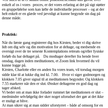
enkelt af os i vores proces, er det vores erfaring at det på sigt støtter
en gruppefølelse som kan løfte de individuelle processer – og at der
helt enkelt er en glæde ved jævnligt at kunne begynde sin dag på
denne måde.
Praktisk:
Når du første gang registrerer dig hos Kirsten, beder vi dig skrive
lidt om dig selv og din motivation for at deltage, og medsende en
oversigt over de tre seneste Kontemplations retreats og/eller fysiske
forløb du har deltaget på. Du modtager derefter fra hende hver
onsdag, dagen inden meditationen, et Zoom link hvormed du vil
kunne logge på.
Kirsten, Charlotte eller en anden fra vores team, vil torsdag morgen
sidde klar til at lukke dig ind kl. 7.00. Hvor vi siger godmorgen og
klokken 7.05 giver signal til at meditationen begynder. Og klokken
7.55 markerer når den er slut. Ønsker deltagerne en god dag og
tager afsked.
Vi beder om at man ikke forlader rummet før meditationen er slut –
medmindre selvfølgelig der sker noget uforudset der gør at det ikke
er muligt at blive.
At man sikrer sig at man sidder uforstyrret – både af omsorg for en