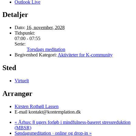
Outlook Live
Detaljer
Dato:
16. november, 2028
Tidspunkt:
07:00 - 07:55
Serie:
Torsdags meditation
Begivenhed Kategori:
Aktiviteter for K-community
Sted
Virtuelt
Arrangør
Kirsten Rotbøll Lassen
E-mail
kontakt@kontemplation.dk
«
Århus: 8 ugers forløb i mindfulness-baseret stressreduktion
(MBSR)
Søndagsmeditation · online og drop-in
»