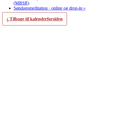
(MBSR)
Søndagsmeditation · online og drop-in
»
‹
Tilbage til kalenderforsiden