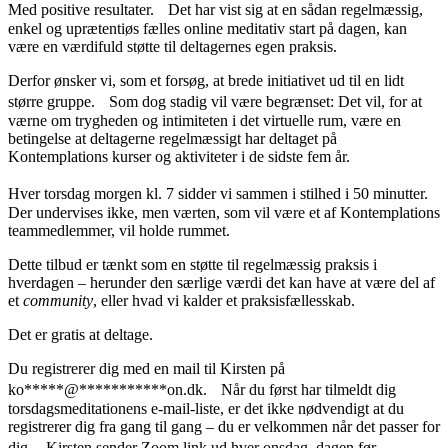
Med positive resultater. Det har vist sig at en sådan regelmæssig,
enkel og uprætentiøs fælles online meditativ start på dagen, kan
være en værdifuld støtte til deltagernes egen praksis.
Derfor ønsker vi, som et forsøg, at brede initiativet ud til en lidt
større gruppe. Som dog stadig vil være begrænset: Det vil, for at
værne om trygheden og intimiteten i det virtuelle rum, være en
betingelse at deltagerne regelmæssigt har deltaget på
Kontemplations kurser og aktiviteter i de sidste fem år.
Hver torsdag morgen kl. 7 sidder vi sammen i stilhed i 50 minutter.
Der undervises ikke, men værten, som vil være et af Kontemplations
teammedlemmer, vil holde rummet.
Dette tilbud er tænkt som en støtte til regelmæssig praksis i
hverdagen – herunder den særlige værdi det kan have at være del af
et
community
, eller hvad vi kalder et praksisfællesskab.
Det er gratis at deltage.
Du registrerer dig med en mail til Kirsten på
ko
*****
@
***********
on.dk
. Når du først har tilmeldt dig
torsdagsmeditationens e-mail-liste, er det ikke nødvendigt at du
registrerer dig fra gang til gang – du er velkommen når det passer for
dig. Kirsten sender Zoom link ud hver onsdag, dagen før