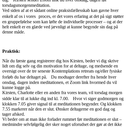
torsdagsmorgenmeditation.
Ved siden af at et sådant online praksisfællesskab kan gavne hver
enkelt af os i vores proces, er det vores erfaring at det på sigt støtter
en gruppefølelse som kan løfte de individuelle processer – og at der
helt enkelt er en glæde ved jævnligt at kunne begynde sin dag på
denne måde.
Praktisk:
Når du første gang registrerer dig hos Kirsten, beder vi dig skrive
lidt om dig selv og din motivation for at deltage, og medsende en
oversigt over de tre seneste Kontemplations retreats og/eller fysiske
forløb du har deltaget på. Du modtager derefter fra hende hver
onsdag, dagen inden meditationen, et Zoom link hvormed du vil
kunne logge på.
Kirsten, Charlotte eller en anden fra vores team, vil torsdag morgen
sidde klar til at lukke dig ind kl. 7.00. Hvor vi siger godmorgen og
klokken 7.05 giver signal til at meditationen begynder. Og klokken
7.55 markerer når den er slut. Ønsker deltagerne en god dag og
tager afsked.
Vi beder om at man ikke forlader rummet før meditationen er slut –
medmindre selvfølgelig der sker noget uforudset der gør at det ikke