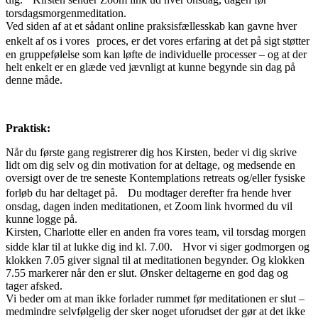
torsdagsmorgenmeditation.
Ved siden af at et sådant online praksisfællesskab kan gavne hver
enkelt af os i vores proces, er det vores erfaring at det på sigt støtter
en gruppefølelse som kan løfte de individuelle processer – og at der
helt enkelt er en glæde ved jævnligt at kunne begynde sin dag på
denne måde.
Praktisk:
Når du første gang registrerer dig hos Kirsten, beder vi dig skrive
lidt om dig selv og din motivation for at deltage, og medsende en
oversigt over de tre seneste Kontemplations retreats og/eller fysiske
forløb du har deltaget på. Du modtager derefter fra hende hver
onsdag, dagen inden meditationen, et Zoom link hvormed du vil
kunne logge på.
Kirsten, Charlotte eller en anden fra vores team, vil torsdag morgen
sidde klar til at lukke dig ind kl. 7.00. Hvor vi siger godmorgen og
klokken 7.05 giver signal til at meditationen begynder. Og klokken
7.55 markerer når den er slut. Ønsker deltagerne en god dag og
tager afsked.
Vi beder om at man ikke forlader rummet før meditationen er slut –
medmindre selvfølgelig der sker noget uforudset der gør at det ikke