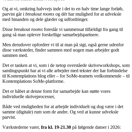
Og at vi, omkring halvvejs inde i det to en halv time lange forløb,
parvist går i
breakout rooms
og dér har mulighed for at udveksle
med hinanden og dele glæder og udfordringer.
Disse
breakout rooms
foreslår vi sammensat tilfældigt fra gang til
gang så man oplever forskellige samarbejdspartnere.
Men derudover opfordrer vi til at man på sigt, også gerne udenfor
disse værksteder, finder sammen med nogen man arbejder godt
sammen med.
Det er tanken at vi, som i de netop overståede skriveworkshops, som
samlingspunkt har at vi alle arbejder med tekster der har forbindelse
til Kontemplations blog eller – for SoMe-teamets vedkommende – til
Kontemplations SoMe-platforme.
Det er håbet at denne form for samarbejde kan støtte vores
individuelle skriveprocesser,
Både ved muligheden for at arbejde individuelt og dog være i det
samme (digitale) rum som de andre. Og ved at kunne udveksle
parvist.
Værkstederne varer,
fra kl. 19-21.30
på følgende datoer i 2026: