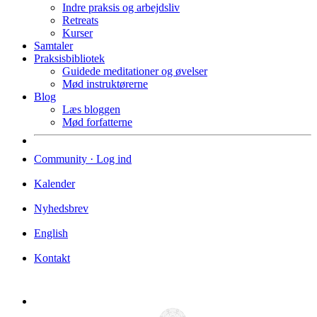
Indre praksis og arbejdsliv
Retreats
Kurser
Samtaler
Praksisbibliotek
Guidede meditationer og øvelser
Mød instruktørerne
Blog
Læs bloggen
Mød forfatterne
Community · Log ind
Kalender
Nyhedsbrev
English
Kontakt