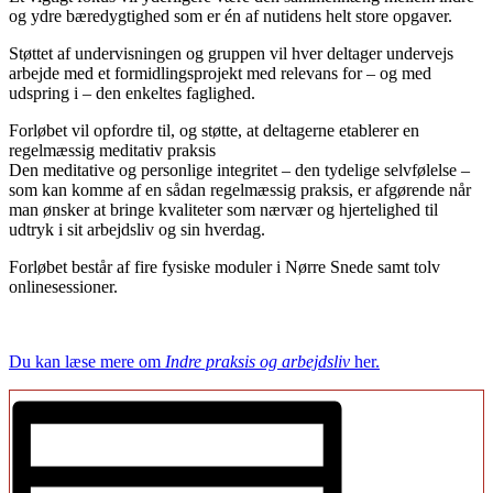
og ydre bæredygtighed som er én af nutidens helt store opgaver.
Støttet af undervisningen og gruppen vil hver deltager undervejs
arbejde med et formidlingsprojekt med relevans for – og med
udspring i – den enkeltes faglighed.
Forløbet vil opfordre til, og støtte, at deltagerne etablerer en
regelmæssig meditativ praksis
Den meditative og personlige integritet – den tydelige selvfølelse –
som kan komme af en sådan regelmæssig praksis, er afgørende når
man ønsker at bringe kvaliteter som nærvær og hjertelighed til
udtryk i sit arbejdsliv og sin hverdag.
Forløbet består af fire fysiske moduler i Nørre Snede samt tolv
onlinesessioner.
Du kan læse mere om
Indre praksis og arbejdsliv
her.