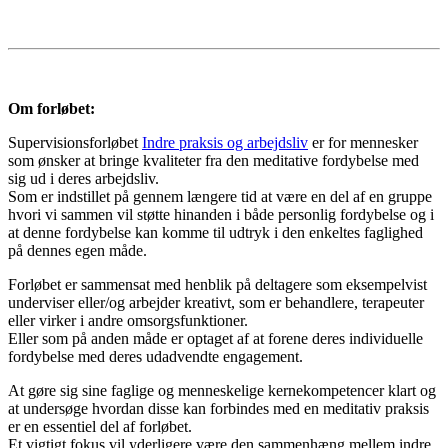
Om forløbet:
Supervisionsforløbet
Indre praksis og arbejdsliv
er for mennesker
som ønsker at bringe kvaliteter fra den meditative fordybelse med
sig ud i deres arbejdsliv.
Som er indstillet på gennem længere tid at være en del af en gruppe
hvori vi sammen vil støtte hinanden i både personlig fordybelse og i
at denne fordybelse kan komme til udtryk i den enkeltes faglighed
på dennes egen måde.
Forløbet er sammensat med henblik på deltagere som eksempelvist
underviser eller/og arbejder kreativt, som er behandlere, terapeuter
eller virker i andre omsorgsfunktioner.
Eller som på anden måde er optaget af at forene deres individuelle
fordybelse med deres udadvendte engagement.
At gøre sig sine faglige og menneskelige kernekompetencer klart og
at undersøge hvordan disse kan forbindes med en meditativ praksis
er en essentiel del af forløbet.
Et vigtigt fokus vil yderligere være den sammenhæng mellem indre