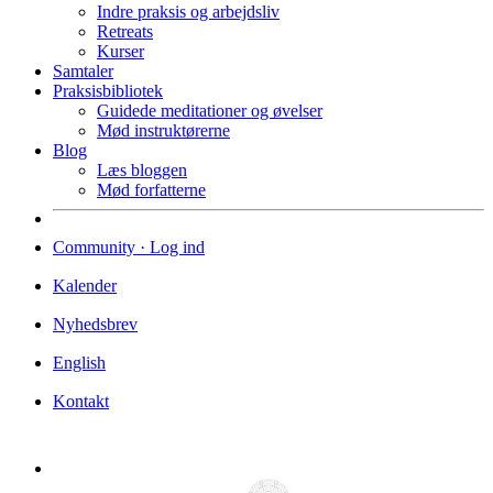
Indre praksis og arbejdsliv
Retreats
Kurser
Samtaler
Praksisbibliotek
Guidede meditationer og øvelser
Mød instruktørerne
Blog
Læs bloggen
Mød forfatterne
Community · Log ind
Kalender
Nyhedsbrev
English
Kontakt