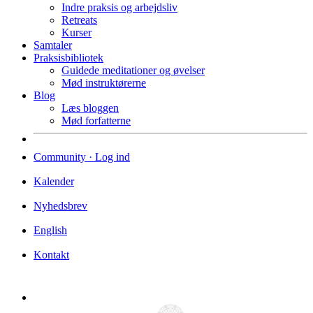
Indre praksis og arbejdsliv
Retreats
Kurser
Samtaler
Praksisbibliotek
Guidede meditationer og øvelser
Mød instruktørerne
Blog
Læs bloggen
Mød forfatterne
Community · Log ind
Kalender
Nyhedsbrev
English
Kontakt