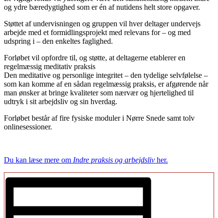
og ydre bæredygtighed som er én af nutidens helt store opgaver.
Støttet af undervisningen og gruppen vil hver deltager undervejs
arbejde med et formidlingsprojekt med relevans for – og med
udspring i – den enkeltes faglighed.
Forløbet vil opfordre til, og støtte, at deltagerne etablerer en
regelmæssig meditativ praksis
Den meditative og personlige integritet – den tydelige selvfølelse –
som kan komme af en sådan regelmæssig praksis, er afgørende når
man ønsker at bringe kvaliteter som nærvær og hjertelighed til
udtryk i sit arbejdsliv og sin hverdag.
Forløbet består af fire fysiske moduler i Nørre Snede samt tolv
onlinesessioner.
Du kan læse mere om
Indre praksis og arbejdsliv
her.