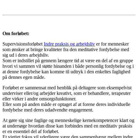
Om forløbet:
Supervisionsforløbet
Indre praksis og arbejdsliv
er for mennesker
som ønsker at bringe kvaliteter fra den meditative fordybelse med
sig ud i deres arbejdsliv.
Som er indstillet på gennem længere tid at være en del af en gruppe
hvori vi sammen vil støtte hinanden i både personlig fordybelse og i
at denne fordybelse kan komme til udtryk i den enkeltes faglighed
på dennes egen måde.
Forløbet er sammensat med henblik på deltagere som eksempelvist
underviser eller/og arbejder kreativt, som er behandlere, terapeuter
eller virker i andre omsorgsfunktioner.
Eller som på anden måde er optaget af at forene deres individuelle
fordybelse med deres udadvendte engagement.
At gøre sig sine faglige og menneskelige kernekompetencer klart og
at undersøge hvordan disse kan forbindes med en meditativ praksis
er en essentiel del af forløbet.
Et vigtigt fokus vil yderligere være den sammenhæng mellem indre