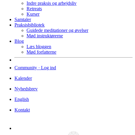
Indre praksis og arbejdsliv
Retreats
Kurser
Samtaler
Praksisbibliotek
Guidede meditationer og øvelser
Mød instruktørerne
Blog
Læs bloggen
Mød forfatterne
Community · Log ind
Kalender
Nyhedsbrev
English
Kontakt