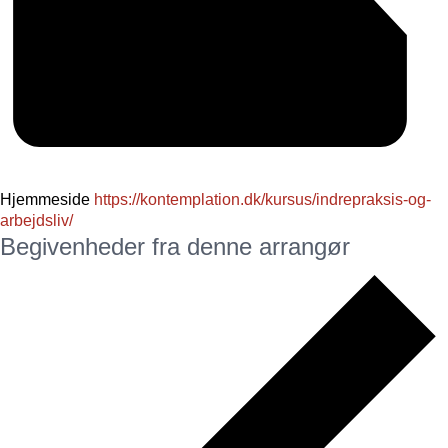
Hjemmeside
https://kontemplation.dk/kursus/indrepraksis-og-
arbejdsliv/
Begivenheder fra denne arrangør