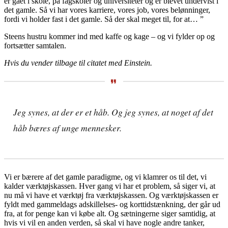
er gået i skole, på fagskoler og universiteter og er blevet undervist i
det gamle. Så vi har vores karriere, vores job, vores belønninger,
fordi vi holder fast i det gamle. Så der skal meget til, for at… ”
Steens hustru kommer ind med kaffe og kage – og vi fylder op og
fortsætter samtalen.
Hvis du vender tilbage til citatet med Einstein.
Jeg synes, at der er et håb. Og jeg synes, at noget af det
håb bæres af unge mennesker.
Vi er bærere af det gamle paradigme, og vi klamrer os til det, vi
kalder værktøjskassen. Hver gang vi har et problem, så siger vi, at
nu må vi have et værktøj fra værktøjskassen. Og værktøjskassen er
fyldt med gammeldags adskillelses- og korttidstænkning, der går ud
fra, at for penge kan vi købe alt. Og sætningerne siger samtidig, at
hvis vi vil en anden verden, så skal vi have nogle andre tanker,