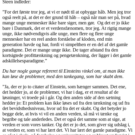
Steen indleder:
”For det første tror jeg, at vi er nødt til at opbygge håb. Men jeg tror
også reelt på, at det er der grund til håb – også når man ser på, hvad
mange unge mennesker ikke bare siger, men gør. Og det er jo ikke
bare i Danmark, det er et verdensfænomen, tror jeg. At rigtig mange
unge, ikke nødvendigvis alle unge, men flere og flere unge
mennesker har en reel anden forståelse af kloden, end min
generation havde og har, fordi vi simpelthen er en del af det gamle
paradigme. Det er mange unge ikke. De tager afstand fra den
kortsigtede profittænkning og pengetænkning, der ligger i det gamle
adskillelsesparadigme.”
Du har nogle gange refereret til Einsteins vinkel om, at man ikke
kan løse de problemer, med den tankegang, som har skabt dem.
”Ja, der er jo to citater af Einstein, som hænger sammen. Det ene,
det hedder jo, at de problemer, vi har i dag, er et resultat af de
løsninger, vi troede på i går. Og den anden side af den sætning
hedder jo: Et problem kan ikke løses ud fra den tænkning og ud fra
det bevidsthedsniveau, hvor ud fra det er skabt. Og det betyder jo
begge dele, at hvis vi vil en anden verden, så må vi tænke og
begribe og tale anderledes. Det er også det samme som at sige, at
verden er som vores tanker. Og det er jo det, som giver sig udslag i,
at verden er, som vi har lært det. Vi har lært det gamle paradigme. Vi