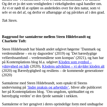
Og det er jo det som venligheden i virkeligheden også handler om.
At vi er nødt til at opføre os anderledes over for den natur, som vi
selv er en del af, og derfor er afhængige af og påvirkes af i den grad.
Tak Steen.
Baggrund for samtalerne mellem Steen Hildebrandt og
Charlotte Toft:
Steen Hildebrandt har blandt andet udgivet bøgerne ’Danmark og
verdensmålene – en ny dagsorden’ (2019) og ’Det bæredygtige
velfærdssamfund – verdensmålene som kompas’ (2021), og han har
på Kontemplations blog bl.a. udgivet
Kloden som symbol –
ydmyghed og håb
(2020),
Klodens udvikling – vi skylder kloden alt
(2020) og Bæredygtighed og resiliens – de kommende generationer
(2020)
Samtalerne med Steen Hildebrandt, som optakt til Steens
undervisning på
’Indre praksis og arbejdsliv’,
bliver alle publiceret
her på Kontemplations blog. ’Om ungdom, spiritualitet og en
bæredygtig verden’ er den fjerde samtale i rækken.
Samtalerne er her gengivet i deres oprindelige form med undtagelse