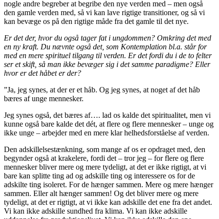
nogle andre begreber at begribe den nye verden med – men også
den gamle verden med, så vi kan lave rigtige transitioner, og så vi
kan bevæge os på den rigtige måde fra det gamle til det nye.
Er det der, hvor du også tager fat i ungdommen? Omkring det med
en ny kraft. Du nævnte også det, som Kontemplation bl.a. står for
med en mere spirituel tilgang til verden. Er det fordi du i de to felter
ser et skift, så man ikke bevæger sig i det samme paradigme? Eller
hvor er det håbet er der?
”Ja, jeg synes, at der er et håb. Og jeg synes, at noget af det håb
bæres af unge mennesker.
Jeg synes også, det bæres af…. lad os kalde det spiritualitet, men vi
kunne også bare kalde det dét, at flere og flere mennesker – unge og
ikke unge – arbejder med en mere klar helhedsforståelse af verden.
Den adskillelsestænkning, som mange af os er opdraget med, den
begynder også at krakelere, fordi det – tror jeg – for flere og flere
mennesker bliver mere og mere tydeligt, at det er ikke rigtigt, at vi
bare kan splitte ting ad og adskille ting og interessere os for de
adskilte ting isoleret. For de hænger sammen. Mere og mere hænger
sammen. Eller alt hænger sammen! Og det bliver mere og mere
tydeligt, at det er rigtigt, at vi ikke kan adskille det ene fra det andet.
Vi kan ikke adskille sundhed fra klima. Vi kan ikke adskille