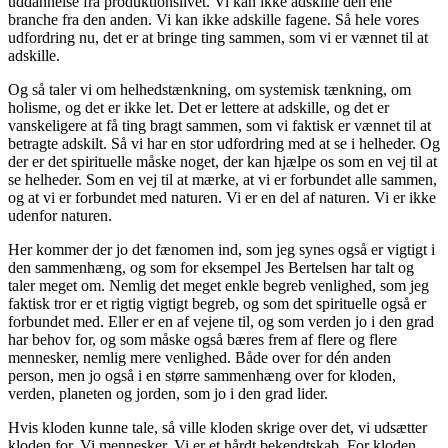
uddannelse fra produktionslivet. Vi kan ikke adskille den ene
branche fra den anden. Vi kan ikke adskille fagene. Så hele vores
udfordring nu, det er at bringe ting sammen, som vi er vænnet til at
adskille.
Og så taler vi om helhedstænkning, om systemisk tænkning, om
holisme, og det er ikke let. Det er lettere at adskille, og det er
vanskeligere at få ting bragt sammen, som vi faktisk er vænnet til at
betragte adskilt. Så vi har en stor udfordring med at se i helheder. Og
der er det spirituelle måske noget, der kan hjælpe os som en vej til at
se helheder. Som en vej til at mærke, at vi er forbundet alle sammen,
og at vi er forbundet med naturen. Vi er en del af naturen. Vi er ikke
udenfor naturen.
Her kommer der jo det fænomen ind, som jeg synes også er vigtigt i
den sammenhæng, og som for eksempel Jes Bertelsen har talt og
taler meget om. Nemlig det meget enkle begreb venlighed, som jeg
faktisk tror er et rigtig vigtigt begreb, og som det spirituelle også er
forbundet med. Eller er en af vejene til, og som verden jo i den grad
har behov for, og som måske også bæres frem af flere og flere
mennesker, nemlig mere venlighed. Både over for dén anden
person, men jo også i en større sammenhæng over for kloden,
verden, planeten og jorden, som jo i den grad lider.
Hvis kloden kunne tale, så ville kloden skrige over det, vi udsætter
kloden for. Vi mennesker. Vi er et hårdt bekendtskab. For kloden.