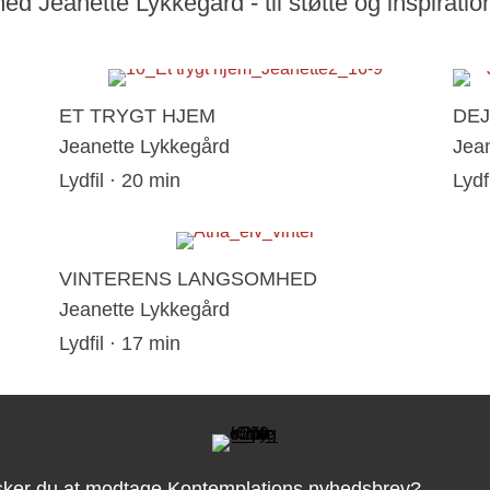
 med
Jeanette Lykkegård
- til støtte og inspiratio
ET TRYGT HJEM
DEJ
Jeanette Lykkegård
Jea
Lydfil · 20 min
Lydf
VINTERENS LANGSOMHED
Jeanette Lykkegård
Lydfil · 17 min
ker du at modtage Kontemplations nyhedsbrev?