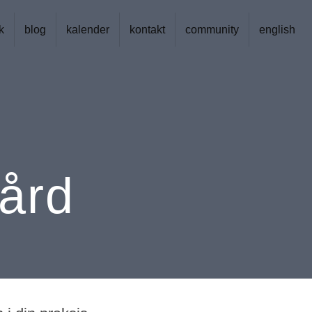
k
blog
kalender
kontakt
community
english
ård