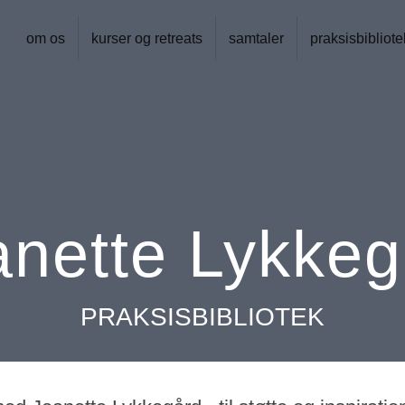
om os
kurser og retreats
samtaler
praksisbibliote
anette Lykkeg
PRAKSISBIBLIOTEK