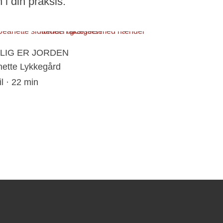
n i din praksis.
LIG ER JORDEN
nette Lykkegård
il · 22 min