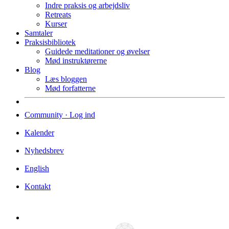
Indre praksis og arbejdsliv
Retreats
Kurser
Samtaler
Praksisbibliotek
Guidede meditationer og øvelser
Mød instruktørerne
Blog
Læs bloggen
Mød forfatterne
Community · Log ind
Kalender
Nyhedsbrev
English
Kontakt