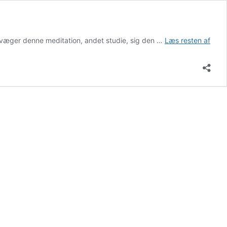
DEN
bevæger denne meditation, andet studie, sig den …
Læs resten af
TYDE
SAN
–
AND
STUD