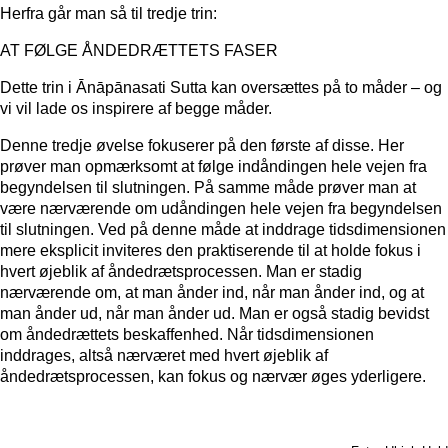
Herfra går man så til tredje trin:
AT FØLGE ÅNDEDRÆTTETS FASER
Dette trin i Ānāpānasati Sutta kan oversættes på to måder – og
vi vil lade os inspirere af begge måder.
Denne tredje øvelse fokuserer på den første af disse. Her
prøver man opmærksomt at følge indåndingen hele vejen fra
begyndelsen til slutningen. På samme måde prøver man at
være nærværende om udåndingen hele vejen fra begyndelsen
til slutningen. Ved på denne måde at inddrage tidsdimensionen
mere eksplicit inviteres den praktiserende til at holde fokus i
hvert øjeblik af åndedrætsprocessen. Man er stadig
nærværende om, at man ånder ind, når man ånder ind, og at
man ånder ud, når man ånder ud. Man er også stadig bevidst
om åndedrættets beskaffenhed. Når tidsdimensionen
inddrages, altså nærværet med hvert øjeblik af
åndedrætsprocessen, kan fokus og nærvær øges yderligere.