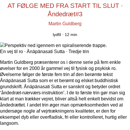
AT FØLGE MED FRA START TIL SLUT ·
Åndedræt#3
Martin Guldberg
lydfil ·
12 min
En vej til ro · Ānāpānasati Sutta · Tredje trin
Martin Guldberg præsenterer os i denne serie på fem enkle
øvelser for en 2000 år gammel vej til fysisk og psykisk ro.
Øvelserne følger de første fem trin af den berømte tekst
Ānāpānasati Sutta som er et berømt og elsket buddhistisk
grundskrift. Ānāpānasati Sutta er sanskrit og betyder ordret
‘åndedræt-nærværs-instruktion’. I de to første trin gør man sig
klart at man trækker vejret, bliver altså helt enkelt bevidst om
åndedrættet. I andet trin øger man opmærksomheden ved at
undersøge nogle af vejrtrækningens kvaliteter, er den for
eksempel dyb eller overfladisk, fri eller kontrolleret, hurtig eller
langsom.