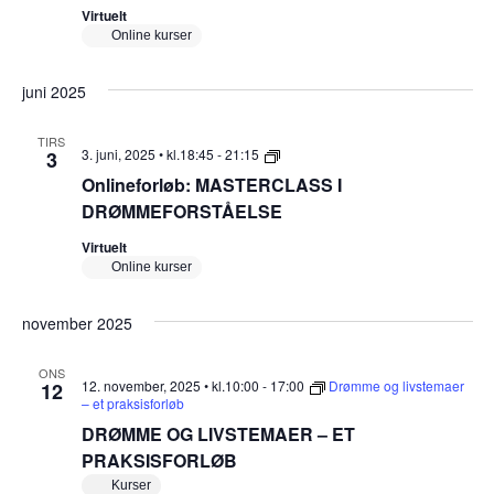
i
g
e
Virtuelt
h
Online kurser
o
d
e
d
n
V
o
juni 2025
g
i
a
f
o
s
TIRS
f
r
O
3. juni, 2025 • kl.18:45
-
21:15
3
d
n
n
v
Onlineforløb: MASTERCLASS I
y
l
i
b
i
DRØMMEFORSTÅELSE
i
e
n
n
l
e
Virtuelt
s
s
f
g
Online kurser
e
o
n
–
r
e
e
l
i
november 2025
n
ø
r
s
b
n
t
N
:
ONS
u
M
12. november, 2025 • kl.10:00
-
17:00
Drømme og livstemaer
12
g
a
d
A
– et praksisforløb
i
S
e
v
DRØMME OG LIVSTEMAER – ET
e
T
g
E
PRAKSISFORLØB
i
r
r
R
u
Kurser
C