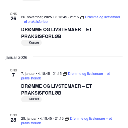
g
p
L
p
a
A
e
S
ONS
t
f
26. november, 2025 • kl.18:45
-
21:15
S
Drømme og livstemaer
26
o
– et praksisforløb
I
i
r
D
DRØMME OG LIVSTEMAER – ET
p
R
o
a
Ø
PRAKSISFORLØB
r
M
n
Kurser
M
E
F
januar 2026
O
R
S
ONS
T
7. januar • kl.18:45
-
21:15
Drømme og livstemaer – et
7
Å
praksisforløb
E
DRØMME OG LIVSTEMAER – ET
L
S
PRAKSISFORLØB
E
Kurser
ONS
28. januar • kl.18:45
-
21:15
Drømme og livstemaer – et
28
praksisforløb