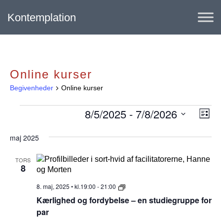
Kontemplation
Online kurser
Begivenheder
Online kurser
Begivenheder
8/5/2025
 - 
7/8/2026
N
B
L
i
e
V
a
s
æ
maj 2025
g
t
v
l
e
i
g
i
TORS
8
d
v
g
a
e
K
8. maj, 2025 • kl.19:00
-
21:00
t
a
æ
n
Kærlighed og fordybelse – en studiegruppe for
o
r
t
.
l
par
h
i