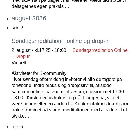
meditativ start på dagen, kan være en værdifuld støtte til
deltagernes egen praksis.…
august 2026
søn
2
Søndagsmeditation · online og drop-in
2. august • kl.17:25
-
18:00
Søndagsmeditation Online
– Drop In
Virtuelt
Aktiviteter for K-community
Hver søndag eftermiddag inviterer vi alle deltagere på
forløbene ‘Indre praksis og arbejdsliv’ til, at sidde
sammen online, på zoom, til vesper, i tidsrummet 17.30-
18.00. Kirsten er tovholder, og når I logger på, vil det
være hende eller en anden fra Kontemplations team som
holder rummet. Vi starter meditationen med at sidde til et
stykke…
tors
6