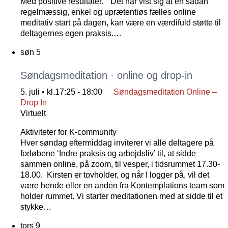
Med positive resultater. Det har vist sig at en sådan
regelmæssig, enkel og uprætentiøs fælles online
meditativ start på dagen, kan være en værdifuld støtte til
deltagernes egen praksis.…
søn
5
Søndagsmeditation · online og drop-in
5. juli • kl.17:25
-
18:00
Søndagsmeditation Online –
Drop In
Virtuelt
Aktiviteter for K-community
Hver søndag eftermiddag inviterer vi alle deltagere på
forløbene ‘Indre praksis og arbejdsliv’ til, at sidde
sammen online, på zoom, til vesper, i tidsrummet 17.30-
18.00. Kirsten er tovholder, og når I logger på, vil det
være hende eller en anden fra Kontemplations team som
holder rummet. Vi starter meditationen med at sidde til et
stykke…
tors
9