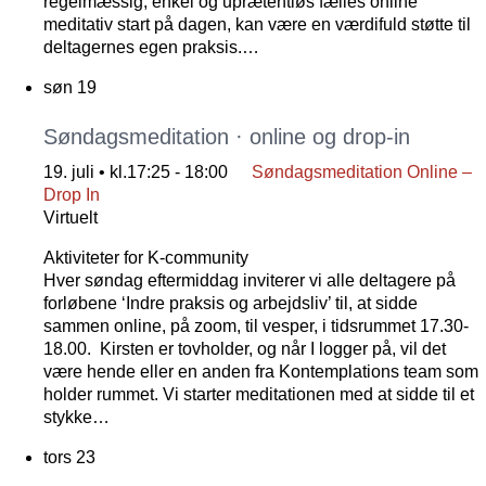
regelmæssig, enkel og uprætentiøs fælles online
meditativ start på dagen, kan være en værdifuld støtte til
deltagernes egen praksis.…
søn
19
Søndagsmeditation · online og drop-in
19. juli • kl.17:25
-
18:00
Søndagsmeditation Online –
Drop In
Virtuelt
Aktiviteter for K-community
Hver søndag eftermiddag inviterer vi alle deltagere på
forløbene ‘Indre praksis og arbejdsliv’ til, at sidde
sammen online, på zoom, til vesper, i tidsrummet 17.30-
18.00. Kirsten er tovholder, og når I logger på, vil det
være hende eller en anden fra Kontemplations team som
holder rummet. Vi starter meditationen med at sidde til et
stykke…
tors
23