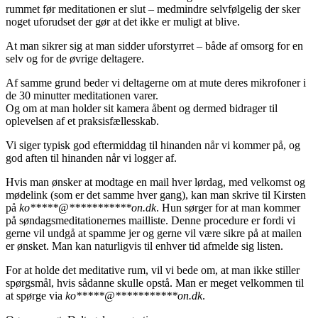
rummet før meditationen er slut – medmindre selvfølgelig der sker
noget uforudset der gør at det ikke er muligt at blive.
At man sikrer sig at man sidder uforstyrret – både af omsorg for en
selv og for de øvrige deltagere.
Af samme grund beder vi deltagerne om at mute deres mikrofoner i
de 30 minutter meditationen varer.
Og om at man holder sit kamera åbent og dermed bidrager til
oplevelsen af et praksisfællesskab.
Vi siger typisk god eftermiddag til hinanden når vi kommer på, og
god aften til hinanden når vi logger af.
Hvis man ønsker at modtage en mail hver lørdag, med velkomst og
mødelink (som er det samme hver gang), kan man skrive til Kirsten
på
ko
*****
@
***********
on.dk
. Hun sørger for at man kommer
på søndagsmeditationernes mailliste. Denne procedure er fordi vi
gerne vil undgå at spamme jer og gerne vil være sikre på at mailen
er ønsket. Man kan naturligvis til enhver tid afmelde sig listen.
For at holde det meditative rum, vil vi bede om, at man ikke stiller
spørgsmål, hvis sådanne skulle opstå. Man er meget velkommen til
at spørge via
ko
*****
@
***********
on.dk
.