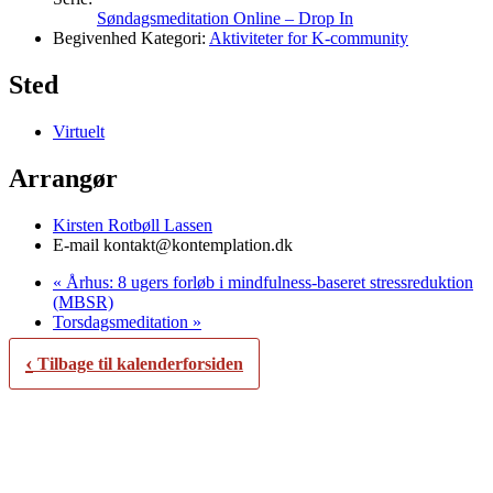
Søndagsmeditation Online – Drop In
Begivenhed Kategori:
Aktiviteter for K-community
Sted
Virtuelt
Arrangør
Kirsten Rotbøll Lassen
E-mail
kontakt@kontemplation.dk
«
Århus: 8 ugers forløb i mindfulness-baseret stressreduktion
(MBSR)
Torsdagsmeditation
»
‹
Tilbage til kalenderforsiden