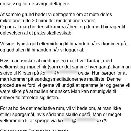
en selv og for de øvrige deltagere.
Af samme grund beder vi deltagerne om at mute deres
mikrofoner i de 30 minutter meditationen varer.
Og om at man holder sit kamera åbent og dermed bidrager til
oplevelsen af et praksisfællesskab.
Vi siger typisk god eftermiddag til hinanden når vi kommer på,
og god aften til hinanden når vi logger af.
Hvis man ønsker at modtage en mail hver lørdag, med
velkomst og mødelink (som er det samme hver gang), kan man
skrive til Kirsten på
ko
*****
@
***********
on.dk
. Hun sørger for at
man kommer på søndagsmeditationernes mailliste. Denne
procedure er fordi vi gerne vil undgå at spamme jer og gerne vil
være sikre på at mailen er ønsket. Man kan naturligvis til
enhver tid afmelde sig listen.
For at holde det meditative rum, vil vi bede om, at man ikke
stiller spørgsmål, hvis sådanne skulle opstå. Man er meget
velkommen til at spørge via
ko
*****
@
***********
on.dk
.