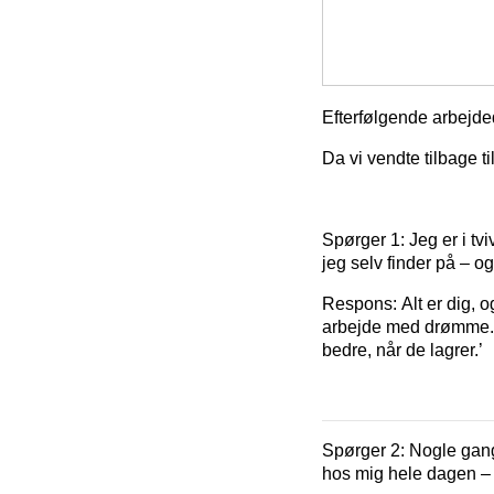
Efterfølgende arbejd
Da vi vendte tilbage t
Spørger 1:
Jeg er i tv
jeg selv finder på – o
Respons:
Alt er dig, 
arbejde med drømme. 
bedre, når de lagrer.’
Spørger 2:
Nogle gange
hos mig hele dagen – 