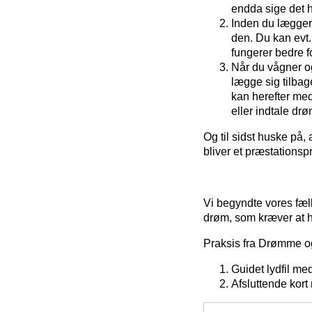
endda sige det hø
Inden du lægger 
den. Du kan evt.
fungerer bedre f
Når du vågner og
lægge sig tilbag
kan herefter me
eller indtale dr
Og til sidst huske på, 
bliver et præstationspr
Vi begyndte vores fæl
drøm, som kræver at h
Praksis fra Drømme og
Guidet lydfil m
Afsluttende kor