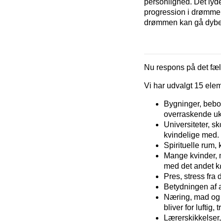
personlighed. Det lyde
progression i drømmen
drømmen kan gå dybe
Nu respons på det fæll
Vi har udvalgt 15 ele
Bygninger, bebo
overraskende uk
Universiteter, s
kvindelige med.
Spirituelle rum, 
Mange kvinder,
med det andet k
Pres, stress fra
Betydningen af a
Næring, mad og k
bliver for luftig,
Lærerskikkelser