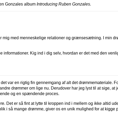
ben Gonzales album
Introducing Ruben Gonzales.
r mig med menneskelige relationer og grænsesætning. I min dr
ge informationer. Kig ind i dig selv, hvordan er det med den venl
 det var en rigtig fin gennemgang af alt det drømmemateriale. Fo
 andre drømmer om lige nu. Derudover har jeg lyst til at sige, at 
givende og en spændende proces.
øre. Det er så fint at lytte til kroppen ind i mellem og ikke altid u
blik i så mange drømme, giver os en unik mulighed for at kigge på