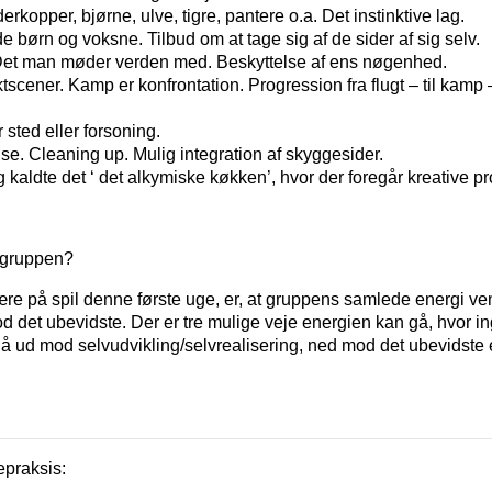
erkopper, bjørne, ulve, tigre, pantere o.a. Det instinktive lag.
 børn og voksne. Tilbud om at tage sig af de sider af sig selv.
 Det man møder verden med. Beskyttelse af ens nøgenhed.
scener. Kamp er konfrontation. Progression fra flugt – til kamp –
r sted eller forsoning.
else. Cleaning up. Mulig integration af skyggesider.
kaldte det ‘ det alkymiske køkken’, hvor der foregår kreative pr
 gruppen?
 være på spil denne første uge, er, at gruppens samlede energi v
t ubevidste. Der er tre mulige veje energien kan gå, hvor in
å ud mod selvudvikling/selvrealisering, ned mod det ubevidste 
praksis: