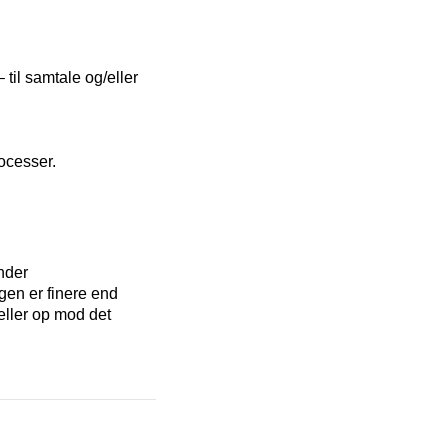
 til samtale og/eller
ocesser.
ender
gen er finere end
eller op mod det