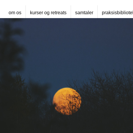
om os
kurser og retreats
samtaler
praksisbibliote