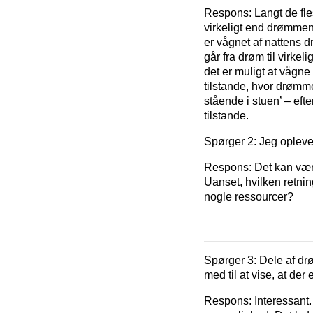
Respons:
Langt de fle
virkeligt end drømmen.
er vågnet af nattens 
går fra drøm til virke
det er muligt at vågne
tilstande, hvor drømme
stående i stuen’ – eft
tilstande.
Spørger 2:
Jeg oplever
Respons:
Det kan vær
Uanset, hvilken retnin
nogle ressourcer?
Spørger 3:
Dele af drø
med til at vise, at de
Respons:
Interessant