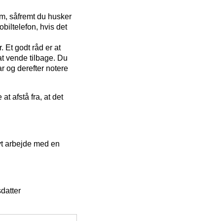
røm, såfremt du husker
biltelefon, hvis det
 Et godt råd er at
t vende tilbage. Du
 og derefter notere
at afstå fra, at det
vt arbejde med en
datter