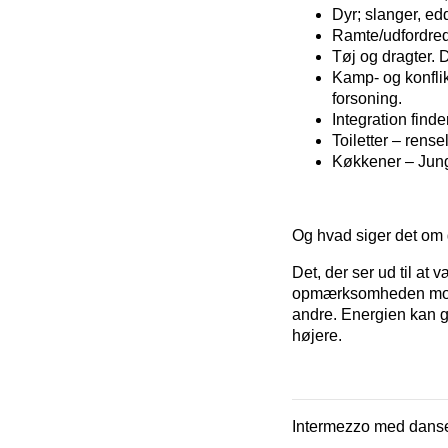
Dyr; slanger, edd
Ramte/udfordrede
Tøj og dragter.
Kamp- og konflikt
forsoning.
Integration finde
Toiletter – rens
Køkkener – Jung 
Og hvad siger det om
Det, der ser ud til at
opmærksomheden mod de
andre. Energien kan g
højere.
Intermezzo med danse