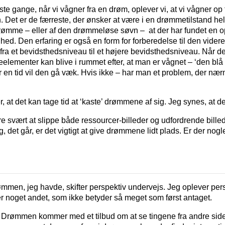
ste gange, når vi vågner fra en drøm, oplever vi, at vi vågner op 
 Det er de færreste, der ønsker at være i en drømmetilstand hele
drømme – eller af den drømmeløse søvn – at der har fundet en 
lighed. Den erfaring er også en form for forberedelse til den vide
 fra et bevidsthedsniveau til et højere bevidsthedsniveau. Når det
elementer kan blive i rummet efter, at man er vågnet – ‘den blå
er en tid vil den gå væk. Hvis ikke – har man et problem, der næ
, at det kan tage tid at ‘kaste’ drømmene af sig. Jeg synes, at de
e svært at slippe både ressourcer-billeder og udfordrende bill
g, det går, er det vigtigt at give drømmene lidt plads. Er der nog
mmen, jeg havde, skifter perspektiv undervejs. Jeg oplever pers
r er noget andet, som ikke betyder så meget som først antaget.
. Drømmen kommer med et tilbud om at se tingene fra andre side