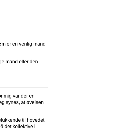
øm er en venlig mand
ige mand eller den
r mig var der en
jeg synes, at øvelsen
delukkende til hovedet.
 det kollektive i