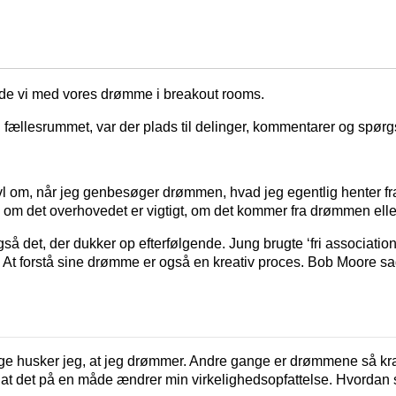
ede vi med vores drømme i breakout rooms.
il fællesrummet, var der plads til delinger, kommentarer og spør
ivl om, når jeg genbesøger drømmen, hvad jeg egentlig henter 
g om det overhovedet er vigtigt, om det kommer fra drømmen eller
også det, der dukker op efterfølgende. Jung brugte ‘fri associatio
At forstå sine drømme er også en kreativ proces. Bob Moore s
 husker jeg, at jeg drømmer. Andre gange er drømmene så kraft
at det på en måde ændrer min virkelighedsopfattelse. Hvordan 