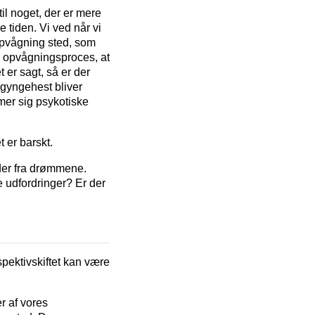
til noget, der er mere
 tiden. Vi ved når vi
opvågning sted, som
re opvågningsproces, at
 er sagt, så er der
 gyngehest bliver
rmer sig psykotiske
t er barskt.
eder fra drømmene.
le udfordringer? Er der
pektivskiftet kan være
r af vores