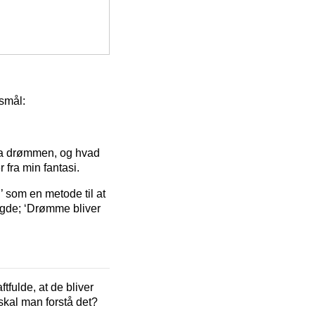
gsmål:
fra drømmen, og hvad
 fra min fantasi.
n’ som en metode til at
agde; ‘Drømme bliver
fulde, at de bliver
skal man forstå det?