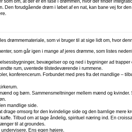
r som om, at der er en fase i drømmen, hvor der finder integrati
. Den forudgående drøm i løbet af en nat, kan bane vej for de
re.
es drømmemateriale, som vi bruger til at sige lidt om, hvor denn
menter, som går igen i mange af jeres drømme, som listes nedenf
elsessbygninger, bevægelser op og ned i bygninger ad trapper e
endte rum, uventede tilstedeværende i rummene.
koler, konferencerum. Forbundet med pres fra det mandlige – til
kirkerum.
 mænd og børn. Sammensmeltninger mellem mænd og kvinder. S
øn.
 den mandlige side.
t drage omsorg for den kvindelige side og den barnlige mere kr
affe. Tilbud om at tage åndelig, spirituel næring ind. En crois
 trænger til at groundes.
, undervisere. Ens egen højere.