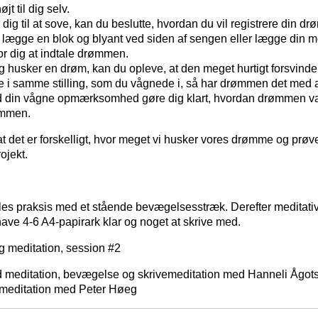
jt til dig selv.
dig til at sove, kan du beslutte, hvordan du vil registrere din d
 lægge en blok og blyant ved siden af sengen eller lægge din mo
or dig at indtale drømmen.
 husker en drøm, kan du opleve, at den meget hurtigt forsvinder.
e i samme stilling, som du vågnede i, så har drømmen det med a
d din vågne opmærksomhed gøre dig klart, hvordan drømmen var
ømmen.
at det er forskelligt, hvor meget vi husker vores drømme og prøve 
ojekt.
les praksis med et stående bevægelsesstræk. Derefter meditati
ave 4-6 A4-papirark klar og noget at skrive med.
 meditation, session #2
ed meditation, bevægelse og skrivemeditation med Hanneli Ågots
t meditation med Peter Høeg