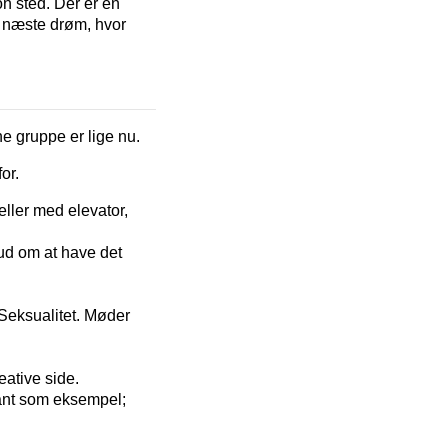
on sted. Der er en
n næste drøm, hvor
e gruppe er lige nu.
or.
ller med elevator,
bud om at have det
eksualitet. Møder
eative side.
sant som eksempel;