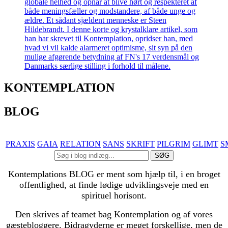
KONTEMPLATION
BLOG
PRAXIS
GAIA
RELATION
SANS
SKRIFT
PILGRIM
GLIMT
S
SØG
Kontemplations BLOG er ment som hjælp til, i en broget
offentlighed, at finde lødige udviklingsveje med en
spirituel horisont.
Den skrives af teamet bag Kontemplation og af vores
gæstebloggere. Bidragyderne er meget forskellige, men de