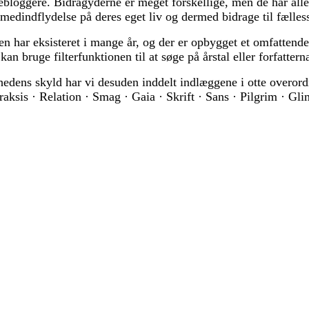
loggere. Bidragyderne er meget forskellige, men de har alle 
 medindflydelse på deres eget liv og dermed bidrage til fælles
n har eksisteret i mange år, og der er opbygget et omfattende
kan bruge filterfunktionen til at søge på årstal eller forfattern
hedens skyld har vi desuden inddelt indlæggene i otte overord
raksis · Relation · Smag · Gaia · Skrift · Sans · Pilgrim · Gli