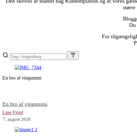
Den skrives af teamet bag Kontemplation og af vores gæsteb
større
Blogge
Du 
For tilgængelig
P
En bro af vingummi
En bro af vingummi
Line Fjord
7. august 2026