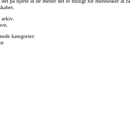
det på hjerte at de mener det er muligt for mennesker at få
skabet.
 arkiv.
avn.
nede kategorier:
mt