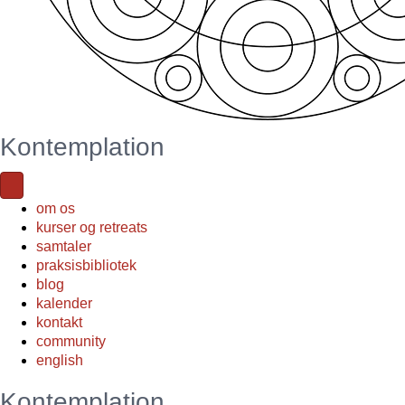
Kontemplation
om os
kurser og retreats
samtaler
praksisbibliotek
blog
kalender
kontakt
community
english
Kontemplation