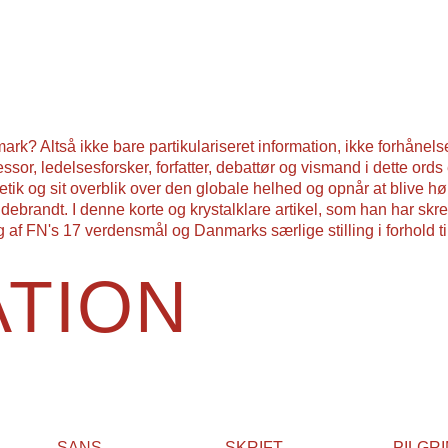
TION
SANS
SKRIFT
PILGR