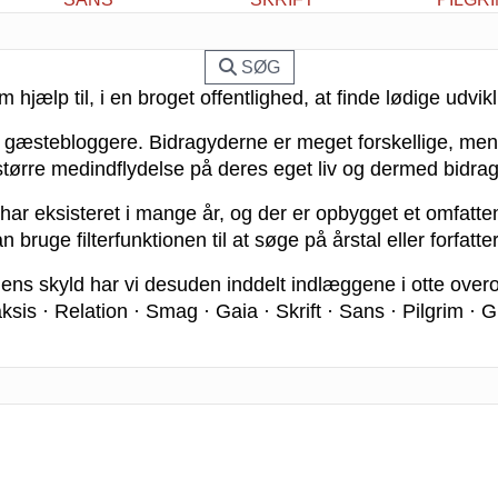
SØG
ælp til, i en broget offentlighed, at finde lødige udvikl
gæstebloggere. Bidragyderne er meget forskellige, men de
tørre medindflydelse på deres eget liv og dermed bidrage
har eksisteret i mange år, og der er opbygget et omfatten
n bruge filterfunktionen til at søge på årstal eller forfatte
ens skyld har vi desuden inddelt indlæggene i otte over
ksis · Relation · Smag · Gaia · Skrift · Sans · Pilgrim · G