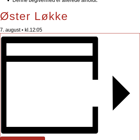
Denne begivenhed er allerede afholdt.
Øster Løkke
7. august • kl.12:05